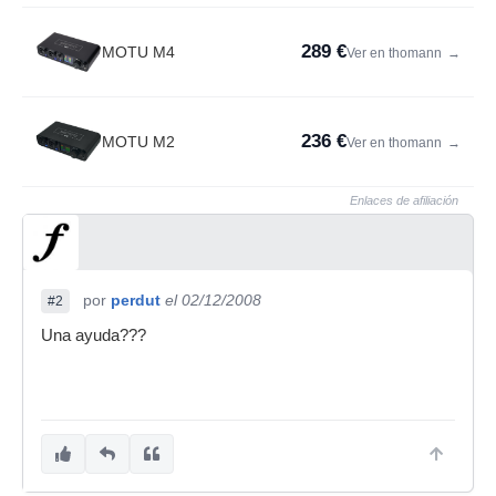
289 €
MOTU M4
Ver en thomann
→
236 €
MOTU M2
Ver en thomann
→
Enlaces de afiliación
por
perdut
el 02/12/2008
#2
Una ayuda???