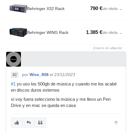
790 €
Behringer X32 Rack
Ver oferta
→
1.385 €
Behringer WING Rack
Ver oferta
→
Enlaces de afiliación
por
Wise_808
el 23/11/2023
#2
#1
yo uso los 500gb de música y cuando me los acabé
en discos duros externos
si voy fuera selecciono la música y me llevo un Pen
Drive y en mac se queda en casa