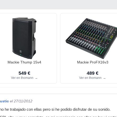
Mackie Thump 15v4
Mackie ProFX16v3
549 €
489 €
Ver en thomann
→
Ver en thomann
→
ustic
el 27/11/2012
o he trabajado con ellas pero si he podido disfrutar de su sonido.