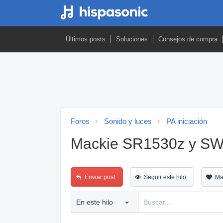
Últimos posts
Soluciones
Consejos de compra
Foros
Sonido y luces
PA iniciación
Mackie SR1530z y SW
Enviar post
Seguir este hilo
Ma