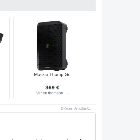
Mackie Thump Go
369 €
Ver en thomann
→
Enlaces de afiliación