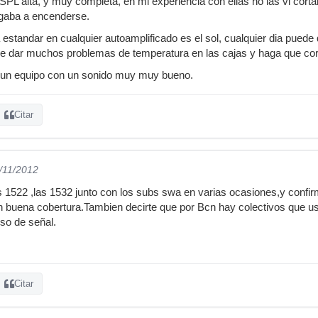
SPL alta, y muy completa, en mi experiencia con ellas no las vi cor
llegaba a encenderse.
estandar en cualquier autoamplificado es el sol, cualquier dia puede
ede dar muchos problemas de temperatura en las cajas y haga que co
 un equipo con un sonido muy muy bueno.
Citar
7/11/2012
s 1522 ,las 1532 junto con los subs swa en varias ocasiones,y confi
 buena cobertura.Tambien decirte que por Bcn hay colectivos que u
so de señal.
Citar