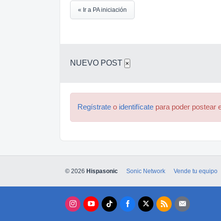
« Ir a PA iniciación
NUEVO POST
×
Regístrate
o
identifícate
para poder postear e
© 2026
Hispasonic
Sonic Network
Vende tu equipo