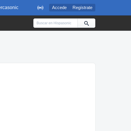

rcasonic
Accede
Regístrate