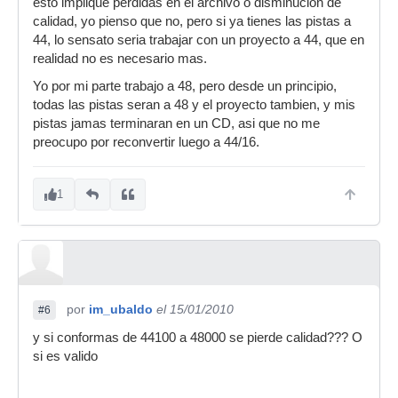
esto implique perdidas en el archivo o disminucion de
sido a 48. Que si, que a 44100 es perfectamente
calidad, yo pienso que no, pero si ya tienes las pistas a
válido, pero vamos, que si grabas a 48 no pasa
44, lo sensato seria trabajar con un proyecto a 44, que en
nada
realidad no es necesario mas.
Yo por mi parte trabajo a 48, pero desde un principio,
todas las pistas seran a 48 y el proyecto tambien, y mis
pistas jamas terminaran en un CD, asi que no me
preocupo por reconvertir luego a 44/16.
1
por
im_ubaldo
el 15/01/2010
#6
y si conformas de 44100 a 48000 se pierde calidad??? O
si es valido