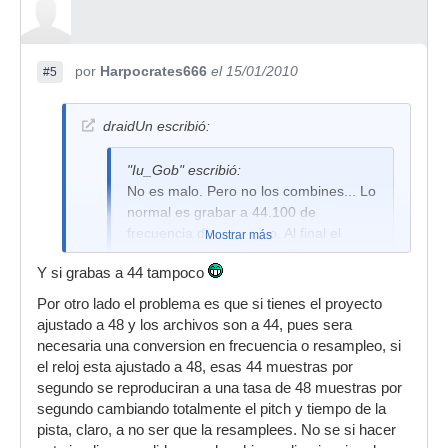
por
Harpocrates666
el 15/01/2010
#5
draidUn escribió:
"Iu_Gob" escribió:
No es malo. Pero no los combines... Lo
normal es grabar a 44.100 de
frecuencia de muestreo. Al final el
Mostrar más
master irá a 44.100 para CD. Cuando
Y si grabas a 44 tampoco
es para video es cuando se emplean
normalmente los 48.000 y los 96.000.
Por otro lado el problema es que si tienes el proyecto
ajustado a 48 y los archivos son a 44, pues sera
Salu2
necesaria una conversion en frecuencia o resampleo, si
el reloj esta ajustado a 48, esas 44 muestras por
segundo se reproduciran a una tasa de 48 muestras por
Hombre no se, yo casi todo el mundo que he
segundo cambiando totalmente el pitch y tiempo de la
visto graba a 48, y casi todas las pistas que me
pista, claro, a no ser que la resamplees. No se si hacer
he bajado o me han pasado para mezclar han