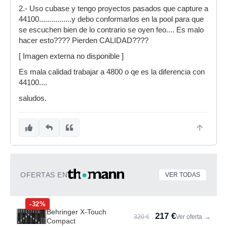
2.- Uso cubase y tengo proyectos pasados que capture a
44100................y debo conformarlos en la pool para que
se escuchen bien de lo contrario se oyen feo.... Es malo
hacer esto???? Pierden CALIDAD????
[ Imagen externa no disponible ]
Es mala calidad trabajar a 4800 o qe es la diferencia con
44100....
saludos.
OFERTAS EN
VER TODAS
-32%
Behringer X-Touch
217 €
320 €
Ver oferta
→
Compact