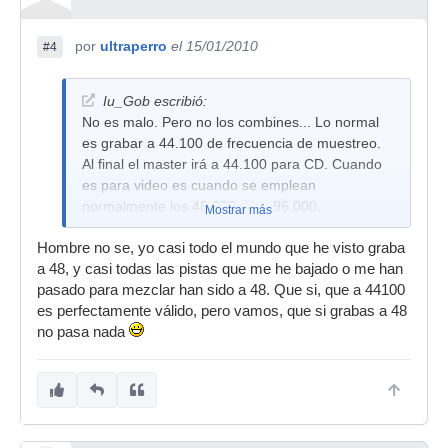
por
ultraperro
el 15/01/2010
#4
Iu_Gob escribió:
No es malo. Pero no los combines... Lo normal
es grabar a 44.100 de frecuencia de muestreo.
Al final el master irá a 44.100 para CD. Cuando
es para video es cuando se emplean
normalmente los 48.000 y los 96.000.
Mostrar más
Salu2
Hombre no se, yo casi todo el mundo que he visto graba
a 48, y casi todas las pistas que me he bajado o me han
pasado para mezclar han sido a 48. Que si, que a 44100
es perfectamente válido, pero vamos, que si grabas a 48
no pasa nada