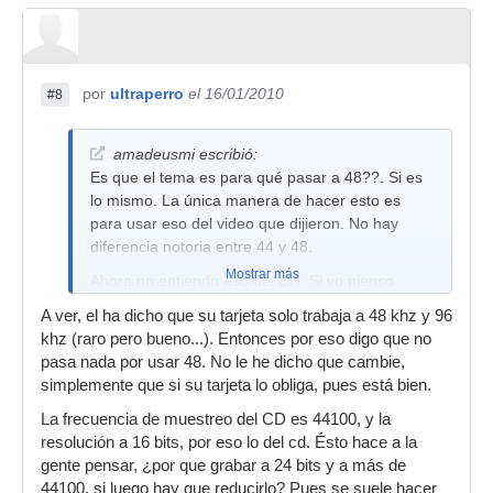
por
ultraperro
el 16/01/2010
#8
amadeusmi escribió:
Es que el tema es para qué pasar a 48??. Si es
lo mismo. La única manera de hacer esto es
para usar eso del video que dijieron. No hay
diferencia notoria entre 44 y 48.
Mostrar más
Ahora no entiendo eso del CD. Si yo pienso
grabar en CD por qué admite sólo 44100??
A ver, el ha dicho que su tarjeta solo trabaja a 48 khz y 96
Gracias.
khz (raro pero bueno...). Entonces por eso digo que no
pasa nada por usar 48. No le he dicho que cambie,
simplemente que si su tarjeta lo obliga, pues está bien.
La frecuencia de muestreo del CD es 44100, y la
resolución a 16 bits, por eso lo del cd. Ésto hace a la
gente pensar, ¿por que grabar a 24 bits y a más de
44100, si luego hay que reducirlo? Pues se suele hacer