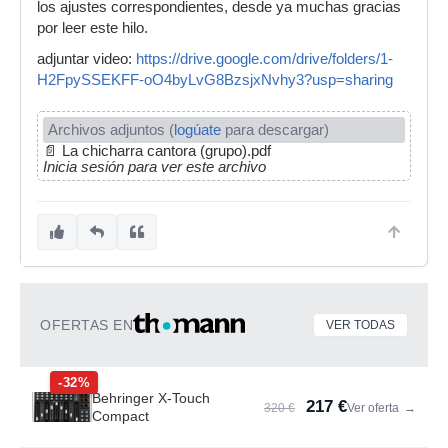
los ajustes correspondientes, desde ya muchas gracias
por leer este hilo.
adjuntar video:
https://drive.google.com/drive/folders/1-
H2FpySSEKFF-oO4byLvG8BzsjxNvhy3?usp=sharing
Archivos adjuntos (
logúate
para descargar)
📄
La chicharra cantora (grupo).pdf
Inicia sesión para ver este archivo
OFERTAS EN
VER TODAS
-32%
Behringer X-Touch
217 €
320 €
Ver oferta
→
Compact