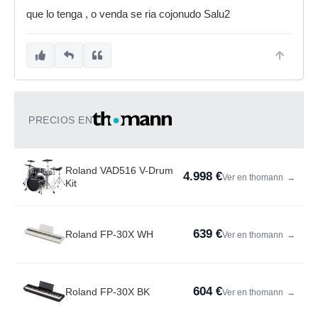
que lo tenga , o venda se ria cojonudo Salu2
PRECIOS EN
Roland VAD516 V-Drum
4.998 €
Ver en thomann
→
Kit
639 €
Roland FP-30X WH
Ver en thomann
→
604 €
Roland FP-30X BK
Ver en thomann
→