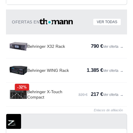
OFERTAS EN
VER TODAS
790 €
Behringer X32 Rack
Ver oferta
→
1.385 €
Behringer WING Rack
Ver oferta
→
-32%
Behringer X-Touch
217 €
320 €
Ver oferta
→
Compact
Enlaces de afiliación