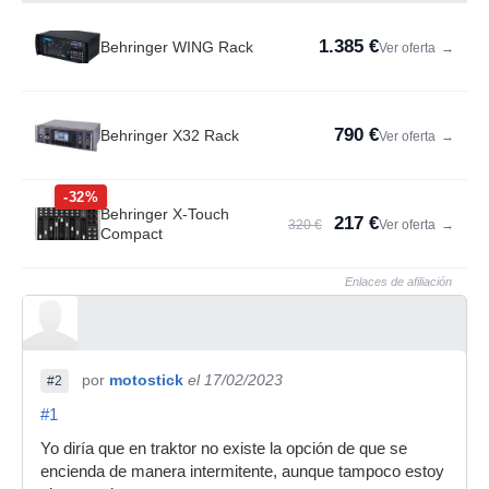
1.385 €
Behringer WING Rack
Ver oferta
→
790 €
Behringer X32 Rack
Ver oferta
→
-32%
Behringer X-Touch
217 €
320 €
Ver oferta
→
Compact
Enlaces de afiliación
por
motostick
el 17/02/2023
#2
#1
Yo diría que en traktor no existe la opción de que se
encienda de manera intermitente, aunque tampoco estoy