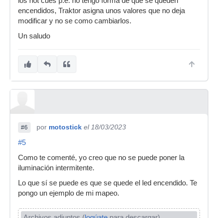
los hot cues p.e. no tengo forma de que se queden
encendidos, Traktor asigna unos valores que no deja
modificar y no se como cambiarlos.
Un saludo
por
motostick
el 18/03/2023
#6
#5
Como te comenté, yo creo que no se puede poner la
iluminación intermitente.
Lo que sí se puede es que se quede el led encendido. Te
pongo un ejemplo de mi mapeo.
Archivos adjuntos (
logúate
para descargar)