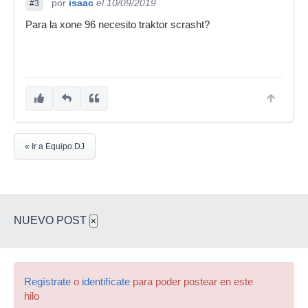
por
isaac
el 10/09/2019
#3
Para la xone 96 necesito traktor scrasht?
« Ir a Equipo DJ
NUEVO POST
×
Regístrate
o
identifícate
para poder postear en este
hilo