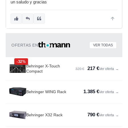
un saludo y gracias
OFERTAS EN
VER TODAS
-32%
Behringer X-Touch
217 €
320 €
Ver oferta
→
Compact
1.385 €
Behringer WING Rack
Ver oferta
→
790 €
Behringer X32 Rack
Ver oferta
→