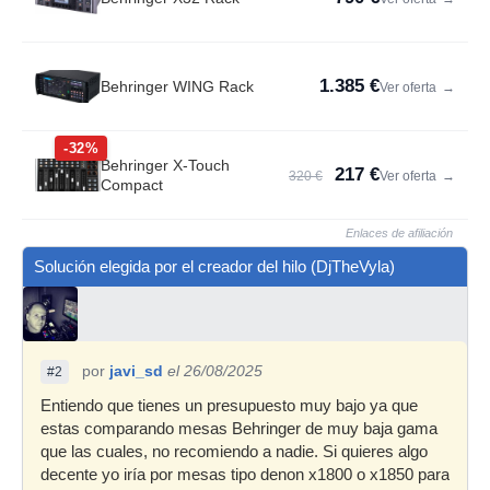
1.385 €
Behringer WING Rack
Ver oferta
→
-32%
Behringer X-Touch
217 €
320 €
Ver oferta
→
Compact
Enlaces de afiliación
Solución elegida por el creador del hilo (DjTheVyla)
por
javi_sd
el 26/08/2025
#2
Entiendo que tienes un presupuesto muy bajo ya que
estas comparando mesas Behringer de muy baja gama
que las cuales, no recomiendo a nadie. Si quieres algo
decente yo iría por mesas tipo denon x1800 o x1850 para