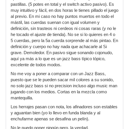
pastillas. (5 potes en total y el switch activo pasivo). Es
muy intuitivo y fácil, en dos horas le tienes pillado el juego
al previo. En mi caso no hay puntos muertos en todo el
mástil, las cuerdas suenan con igual volumen y
definición, sin trasteos ni cerdeos ni cosas raras (y no le
he tocado el ajuste de tienda). No se si lo quieres en 4 o
5 cuerdas, pero la 5a cuerda sorprende al más pintao. En
definición y cuerpo no hay nada que achacarle al Si
grave. Demoledor. En pasivo sigue sonando cojonudo,
aquí ya más a lo que es un jazz bass típico tópico,
excelente de todos modos.
No me voy a poner a comparar con un Jazz Bass,
puesto que se le pueden sacar mil colores a su sonido,
no solo jazz bass si no precision incluso algo music man
jugando con los medios. Cortas en la mezcla como
mantequilla.
Los herrajes pasan con nota, los afinadores son estables
y aguantan bien (yo lo llevo en funda blanda y al
enchufarme apenas se desafina un pelín).
No le puedo poner ningún pero, la verdad.