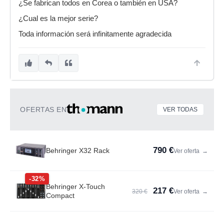
¿Se fabrican todos en Corea o también en USA?
¿Cual es la mejor serie?
Toda información será infinitamente agradecida
OFERTAS EN
VER TODAS
790 €
Behringer X32 Rack
Ver oferta
→
-32%
Behringer X-Touch
217 €
320 €
Ver oferta
→
Compact