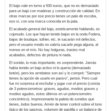
El bajo vale en torno a 500 euros, que no es demasiado
para un bajo con maderas y construcción de calidad. En
otras marcas por ese precio tienes un palo de escoba,
eso sí, con una marca conocida en la pala.
El acabado general del bajo, esteticamente hablando, es
cojonudo. Los que hayan tenido bajos en la onda Fodera,
bajos de boutique, luthier, etc. le sacarán mil defectos,
pero el usuario medio no sabría sacarle pega alguna, al
menos en el mío. No hay holguras, trastes mal
acabados, defectos de pintura ni nada.
El sonido, lo más importante, es sorprendente. Jamás
había tenido un bajo activo ni lo quería (demasiado
botón), pero los arrebatos son así y lo compré; "Siempre
tienes la opción de usarlo en pasivo", pensé. Pero cual
fue mi sorpresa al enchufar y jugar con el previo (consta
de 3 potenciometros: graves, agudos, medios graves y
medios agudos, estos últimos en un potenciometro
concéntrico). Impresionante la paleta de sonidos que
tienes, todos buenos. Amén de tener control sobre el tono
típico de los pasivos, volumen de pastilla y un balance de