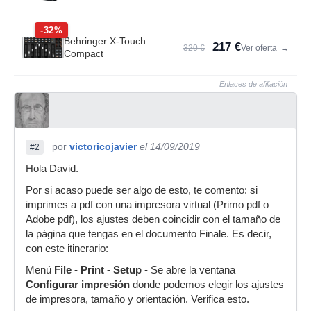
-32%
Behringer X-Touch
217 €
320 €
Ver oferta
→
Compact
Enlaces de afiliación
por
victoricojavier
el 14/09/2019
#2
Hola David.
Por si acaso puede ser algo de esto, te comento: si
imprimes a pdf con una impresora virtual (Primo pdf o
Adobe pdf), los ajustes deben coincidir con el tamaño de
la página que tengas en el documento Finale. Es decir,
con este itinerario:
Menú
File - Print - Setup
- Se abre la ventana
Configurar impresión
donde podemos elegir los ajustes
de impresora, tamaño y orientación. Verifica esto.