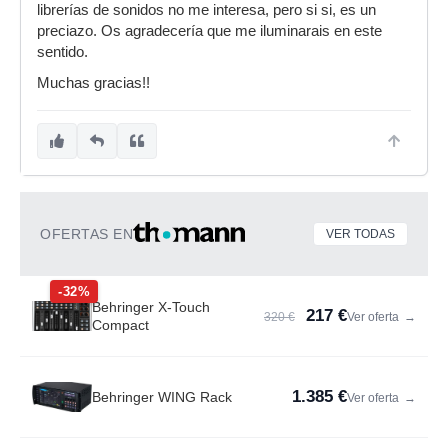
librerías de sonidos no me interesa, pero si si, es un
preciazo. Os agradecería que me iluminarais en este
sentido.
Muchas gracias!!
OFERTAS EN
VER TODAS
-32%
Behringer X-Touch
217 €
320 €
Ver oferta
→
Compact
1.385 €
Behringer WING Rack
Ver oferta
→