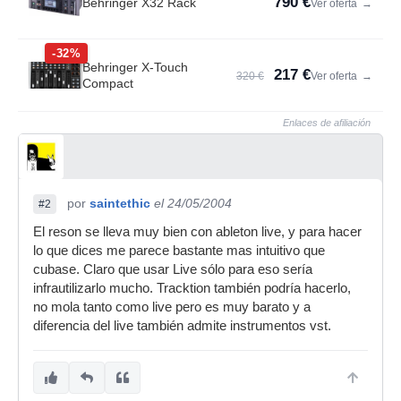
790 €
Behringer X32 Rack
Ver oferta
→
-32%
Behringer X-Touch
217 €
320 €
Ver oferta
→
Compact
Enlaces de afiliación
por
saintethic
el 24/05/2004
#2
El reson se lleva muy bien con ableton live, y para hacer
lo que dices me parece bastante mas intuitivo que
cubase. Claro que usar Live sólo para eso sería
infrautilizarlo mucho. Tracktion también podría hacerlo,
no mola tanto como live pero es muy barato y a
diferencia del live también admite instrumentos vst.