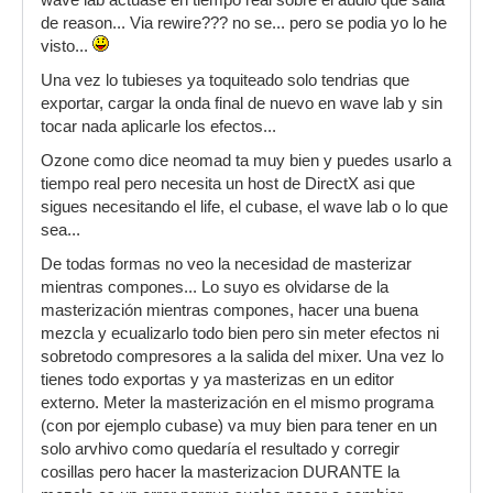
wave lab actuase en tiempo real sobre el audio que salia
de reason... Via rewire??? no se... pero se podia yo lo he
visto...
Una vez lo tubieses ya toquiteado solo tendrias que
exportar, cargar la onda final de nuevo en wave lab y sin
tocar nada aplicarle los efectos...
Ozone como dice neomad ta muy bien y puedes usarlo a
tiempo real pero necesita un host de DirectX asi que
sigues necesitando el life, el cubase, el wave lab o lo que
sea...
De todas formas no veo la necesidad de masterizar
mientras compones... Lo suyo es olvidarse de la
masterización mientras compones, hacer una buena
mezcla y ecualizarlo todo bien pero sin meter efectos ni
sobretodo compresores a la salida del mixer. Una vez lo
tienes todo exportas y ya masterizas en un editor
externo. Meter la masterización en el mismo programa
(con por ejemplo cubase) va muy bien para tener en un
solo arvhivo como quedaría el resultado y corregir
cosillas pero hacer la masterizacion DURANTE la