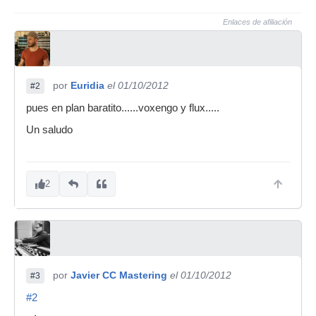
Enlaces de afiliación
por
Euridia
el 01/10/2012
#2
pues en plan baratito......voxengo y flux.....
Un saludo
2
por
Javier CC Mastering
el 01/10/2012
#3
#2