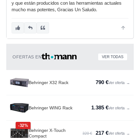
y que están producidos con las herramientas actuales
mucho mas potentes, Gracias Un Saludo.
OFERTAS EN
VER TODAS
790 €
Behringer X32 Rack
Ver oferta
→
1.385 €
Behringer WING Rack
Ver oferta
→
-32%
Behringer X-Touch
217 €
320 €
Ver oferta
→
Compact