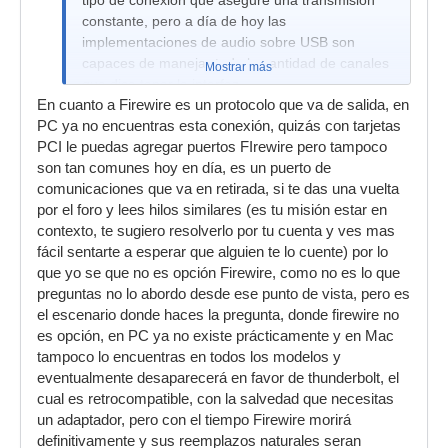
tipo de conexión que asegure una transmisión
constante, pero a día de hoy las
implementaciones de audio sobre USB son
capaces de manejar toda la cantidad de canales
Mostrar más
que dice tener la interfaz.
En cuanto a Firewire es un protocolo que va de salida, en
PC ya no encuentras esta conexión, quizás con tarjetas
PCI le puedas agregar puertos FIrewire pero tampoco
son tan comunes hoy en día, es un puerto de
comunicaciones que va en retirada, si te das una vuelta
por el foro y lees hilos similares (es tu misión estar en
contexto, te sugiero resolverlo por tu cuenta y ves mas
fácil sentarte a esperar que alguien te lo cuente) por lo
que yo se que no es opción Firewire, como no es lo que
preguntas no lo abordo desde ese punto de vista, pero es
el escenario donde haces la pregunta, donde firewire no
es opción, en PC ya no existe prácticamente y en Mac
tampoco lo encuentras en todos los modelos y
eventualmente desaparecerá en favor de thunderbolt, el
cual es retrocompatible, con la salvedad que necesitas
un adaptador, pero con el tiempo Firewire morirá
definitivamente y sus reemplazos naturales seran