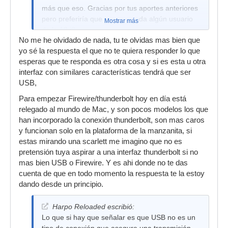
más que eso. Gracias por tus aportes anteriores
pero preferiría que me responda algún usuario
Mostrar más
de la 18 i8.
No me he olvidado de nada, tu te olvidas mas bien que
yo sé la respuesta el que no te quiera responder lo que
esperas que te responda es otra cosa y si es esta u otra
interfaz con similares características tendrá que ser
USB,
Para empezar Firewire/thunderbolt hoy en día está
relegado al mundo de Mac, y son pocos modelos los que
han incorporado la conexión thunderbolt, son mas caros
y funcionan solo en la plataforma de la manzanita, si
estas mirando una scarlett me imagino que no es
pretensión tuya aspirar a una interfaz thunderbolt si no
mas bien USB o Firewire. Y es ahi donde no te das
cuenta de que en todo momento la respuesta te la estoy
dando desde un principio.
Harpo Reloaded escribió:
Lo que si hay que señalar es que USB no es un