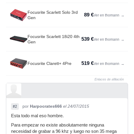
Focusrite Scarlett Solo 3rd
89 €
Ver en thomann
→
Gen
Focusrite Scarlett 18i20 4th
539 €
Ver en thomann
→
Gen
519 €
Focusrite Clarett+ 4Pre
Ver en thomann
→
Enlaces de afiliación
por
Harpocrates666
el 24/07/2015
#2
Esta todo mal eso hombre.
Para empezar no existe absolutamente ninguna
necesidad de grabar a 96 khz y luego no son 35 mega