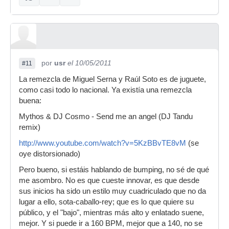
por
usr
el 10/05/2011
#11
La remezcla de Miguel Serna y Raúl Soto es de juguete,
como casi todo lo nacional. Ya existía una remezcla
buena:
Mythos & DJ Cosmo - Send me an angel (DJ Tandu
remix)
http://www.youtube.com/watch?v=5KzBBvTE8vM
(se
oye distorsionado)
Pero bueno, si estáis hablando de bumping, no sé de qué
me asombro. No es que cueste innovar, es que desde
sus inicios ha sido un estilo muy cuadriculado que no da
lugar a ello, sota-caballo-rey; que es lo que quiere su
público, y el "bajo", mientras más alto y enlatado suene,
mejor. Y si puede ir a 160 BPM, mejor que a 140, no se