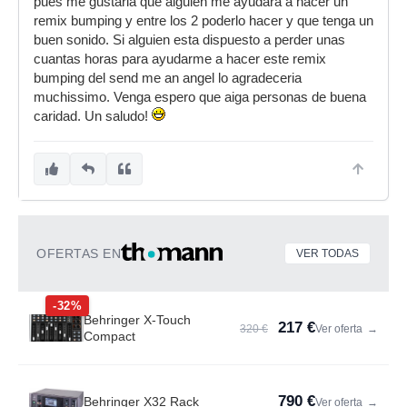
pues me gustaria que alguien me ayudara a hacer un
remix bumping y entre los 2 poderlo hacer y que tenga un
buen sonido. Si alguien esta dispuesto a perder unas
cuantas horas para ayudarme a hacer este remix
bumping del send me an angel lo agradeceria
muchissimo. Venga espero que aiga personas de buena
caridad. Un saludo!
OFERTAS EN
VER TODAS
-32%
Behringer X-Touch
217 €
320 €
Ver oferta
→
Compact
790 €
Behringer X32 Rack
Ver oferta
→