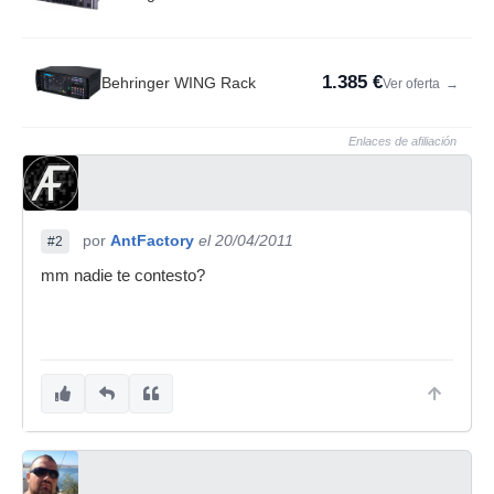
1.385 €
Behringer WING Rack
Ver oferta
→
Enlaces de afiliación
por
AntFactory
el 20/04/2011
#2
mm nadie te contesto?