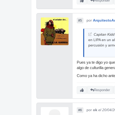
Responder
por
ArquitectoA
#5
Capitan Kidd 
en LIPA en un a
percusión y arm
Pues ya te digo yo que
algo de culturilla gene
Como ya ha dicho anter
Responder
por
ok
el 20/04/
#6