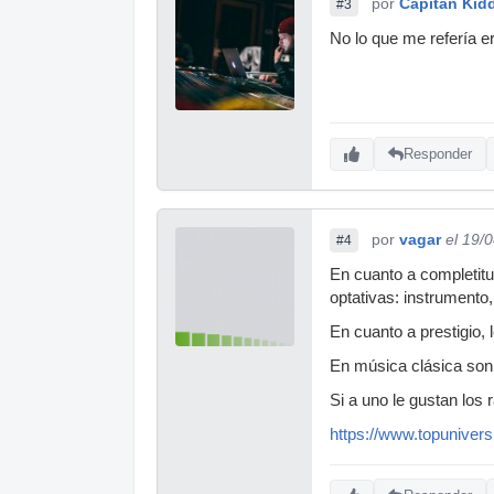
por
Capitan Kid
#3
No lo que me refería e
Responder
por
vagar
el 19/
#4
En cuanto a completitu
optativas: instrumento, 
En cuanto a prestigio, 
En música clásica son 
Si a uno le gustan los
https://www.topunivers