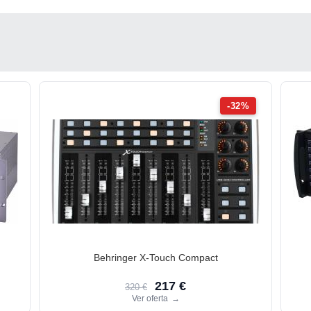
-32%
Behringer X-Touch Compact
217 €
320 €
Ver oferta
→