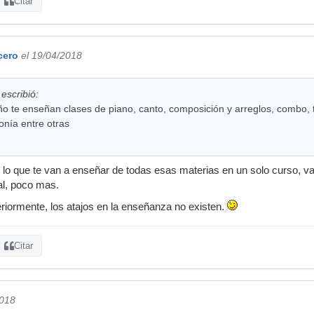
Citar
cero
el 19/04/2018
escribió:
ño te enseñan clases de piano, canto, composición y arreglos, combo, 
onía entre otras
 lo que te van a enseñar de todas esas materias en un solo curso, v
ral, poco mas.
iormente, los atajos en la enseñanza no existen.
Citar
2018