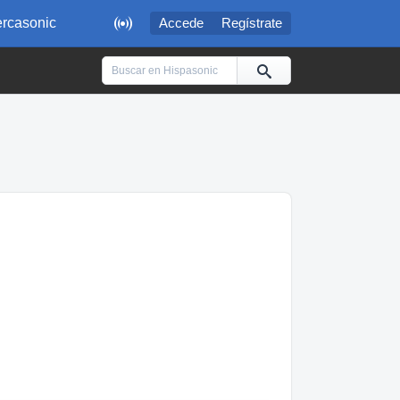

rcasonic
Accede
Regístrate