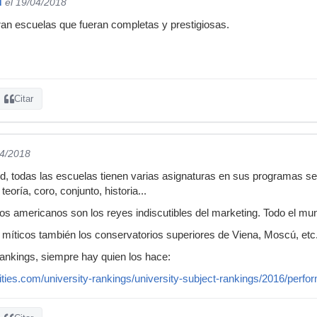
d
el 19/04/2018
ran escuelas que fueran completas y prestigiosas.
Citar
04/2018
d, todas las escuelas tienen varias asignaturas en sus programas seg
teoría, coro, conjunto, historia...
los americanos son los reyes indiscutibles del marketing. Todo el mun
míticos también los conservatorios superiores de Viena, Moscú, etc
 rankings, siempre hay quien los hace:
ities.com/university-rankings/university-subject-rankings/2016/perfor