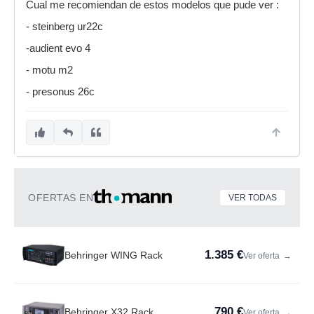
Cual me recomiendan de estos modelos que pude ver :
- steinberg ur22c
-audient evo 4
- motu m2
- presonus 26c
OFERTAS EN
VER TODAS
1.385 €
Behringer WING Rack
Ver oferta
→
790 €
Behringer X32 Rack
Ver oferta
→