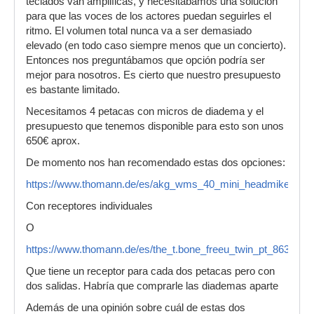
teclados van amplificas, y necesitábamos una solución
para que las voces de los actores puedan seguirles el
ritmo. El volumen total nunca va a ser demasiado
elevado (en todo caso siempre menos que un concierto).
Entonces nos preguntábamos que opción podría ser
mejor para nosotros. Es cierto que nuestro presupuesto
es bastante limitado.
Necesitamos 4 petacas con micros de diadema y el
presupuesto que tenemos disponible para esto son unos
650€ aprox.
De momento nos han recomendado estas dos opciones:
https://www.thomann.de/es/akg_wms_40_mini_headmiked_is
Con receptores individuales
O
https://www.thomann.de/es/the_t.bone_freeu_twin_pt_863.htm
Que tiene un receptor para cada dos petacas pero con
dos salidas. Habría que comprarle las diademas aparte
Además de una opinión sobre cuál de estas dos