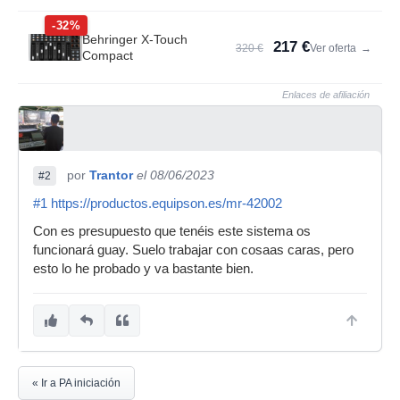
-32%
Behringer X-Touch
217 €
320 €
Ver oferta
→
Compact
Enlaces de afiliación
por
Trantor
el 08/06/2023
#2
#1
https://productos.equipson.es/mr-42002
Con es presupuesto que tenéis este sistema os
funcionará guay. Suelo trabajar con cosaas caras, pero
esto lo he probado y va bastante bien.
« Ir a PA iniciación