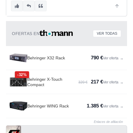
OFERTAS EN
VER TODAS
790 €
Behringer X32 Rack
Ver oferta
→
-32%
Behringer X-Touch
217 €
320 €
Ver oferta
→
Compact
1.385 €
Behringer WING Rack
Ver oferta
→
Enlaces de afiliación