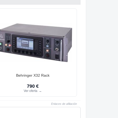
Behringer X32 Rack
790 €
Ver oferta
→
Enlaces de afiliación