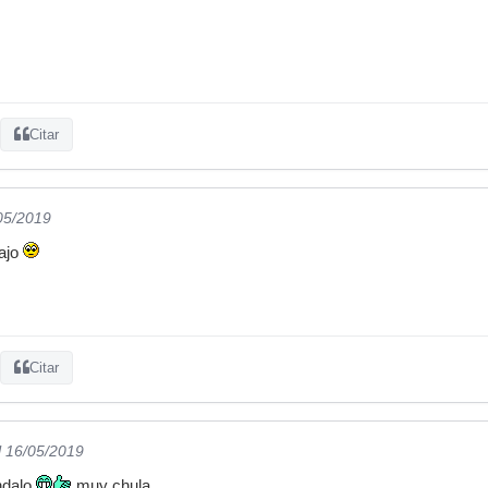
Citar
/05/2019
ajo
Citar
l 16/05/2019
ndalo
muy chula