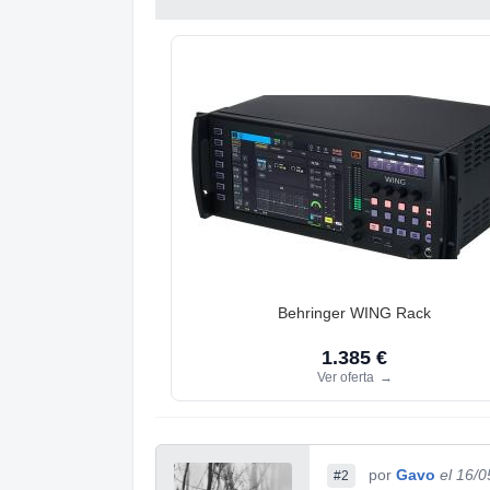
Behringer WING Rack
1.385 €
Ver oferta
→
por
Gavo
el 16/
#2