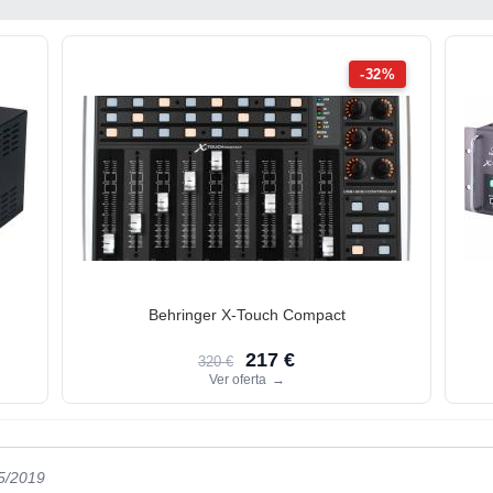
-32%
Behringer X-Touch Compact
217 €
320 €
Ver oferta
→
05/2019