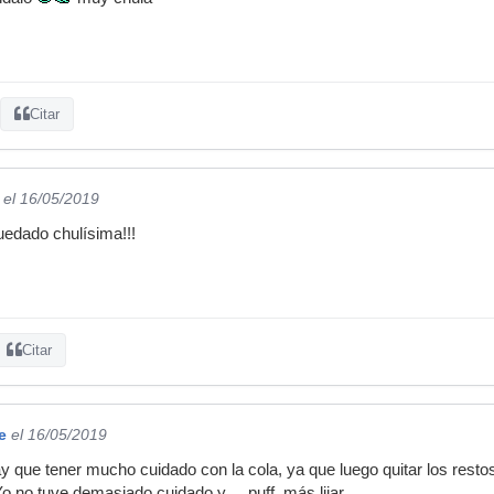
Citar
el 16/05/2019
uedado chulísima!!!
Citar
e
el 16/05/2019
 que tener mucho cuidado con la cola, ya que luego quitar los restos 
 no tuve demasiado cuidado y ....puff, más lijar