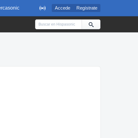

rcasonic
Accede
Regístrate