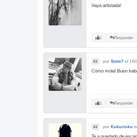
Vaya artistada!
1
Responder
por
Siete7
el 16
#3
Cómo mola! Buen trab
1
Responder
por
Kukurruku
e
#4
Te a quedado de escá