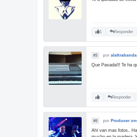
1
Responder
por
alaltrabanda
#5
Que Pasada!!! Te ha q
Responder
por
Producer on
#6
Ahí van mas fotos.. Hay
mucho en la madera. Yo