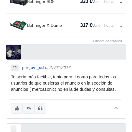
320 €
Behringer SD8
Ver en thomann
→
317 €
Behringer X-Dante
Ver en thomann
→
Enlaces de afiliación
por
javi_sd
el 27/01/2016
#2
Te sería más factible, tanto para tí como para todos los
usuarios de que pusieras el anuncio en la sección de
anuncios ( mercasonic),no en la de dudas y consultas.