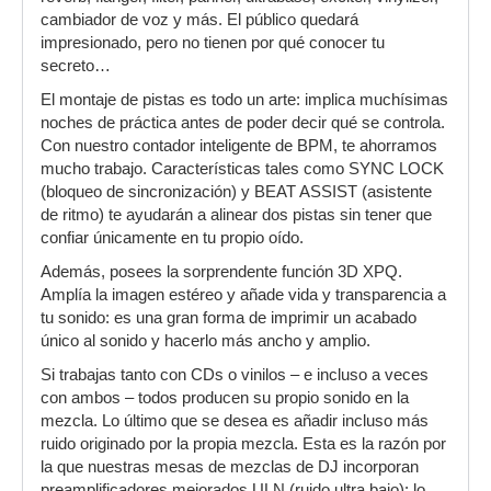
cambiador de voz y más. El público quedará
impresionado, pero no tienen por qué conocer tu
secreto…
El montaje de pistas es todo un arte: implica muchísimas
noches de práctica antes de poder decir qué se controla.
Con nuestro contador inteligente de BPM, te ahorramos
mucho trabajo. Características tales como SYNC LOCK
(bloqueo de sincronización) y BEAT ASSIST (asistente
de ritmo) te ayudarán a alinear dos pistas sin tener que
confiar únicamente en tu propio oído.
Además, posees la sorprendente función 3D XPQ.
Amplía la imagen estéreo y añade vida y transparencia a
tu sonido: es una gran forma de imprimir un acabado
único al sonido y hacerlo más ancho y amplio.
Si trabajas tanto con CDs o vinilos – e incluso a veces
con ambos – todos producen su propio sonido en la
mezcla. Lo último que se desea es añadir incluso más
ruido originado por la propia mezcla. Esta es la razón por
la que nuestras mesas de mezclas de DJ incorporan
preamplificadores mejorados ULN (ruido ultra bajo): lo