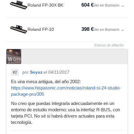
604 €
Roland FP-30X BK
Ver en thomann
→
398 €
Roland FP-10
Ver en thomann
→
Enlaces de afiliación
por
Soyuz
el 04/11/2017
#2
Es una mesa antigua, del año 2002:
https://www.hispasonic.com/noticias/roland-si-24-studio-
package-pro/305
No creo que puedas integrarla adecuadamente en un
entorno de estudio moderno; usa la interfaz R-BUS, con
tarjeta PCI. No sé si habrá drivers actuales para esta
tecnología.