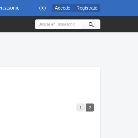

rcasonic
Accede
Regístrate
1
2