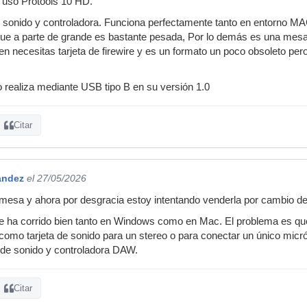
 uso Protools 10 HD.
e sonido y controladora. Funciona perfectamente tanto en entorno 
que a parte de grande es bastante pesada, Por lo demás es una mesa 
en necesitas tarjeta de firewire y es un formato un poco obsoleto pero
lo realiza mediante USB tipo B en su versión 1.0
Citar
andez
el 27/05/2026
mesa y ahora por desgracia estoy intentando venderla por cambio de
e ha corrido bien tanto en Windows como en Mac. El problema es qu
como tarjeta de sonido para un stereo o para conectar un único micr
 de sonido y controladora DAW.
Citar