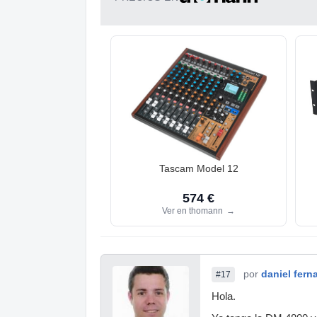
Tascam Model 12
574 €
Ver en thomann
→
por
daniel fern
#17
Hola.