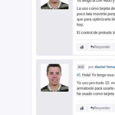
Yo tengo la DM 4800 y
La uso como tarjeta d
poco lata moverla por
que para optimizarla bi
hoy.
El control de protools 
Responder
por
daniel fern
#18
#1
Hola! Yo tengo esa 
Yo uso pro-tools 10 m
armatoste para usarla 
he usado como tarjeta
Responder