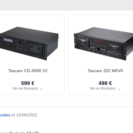
Tascam CD-A580 V2
Tascam 202 MKVII
599 €
498 €
Ver en thomann
→
Ver en thomann
→
andez
el 16/06/2021