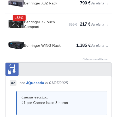
790 €
Behringer X32 Rack
Ver oferta
→
-32%
Behringer X-Touch
217 €
320 €
Ver oferta
→
Compact
1.385 €
Behringer WING Rack
Ver oferta
→
Enlaces de afiliación
por
JQuesada
el 01/07/2025
#2
Caesar escribió:
#1 por Caesar hace 3 horas