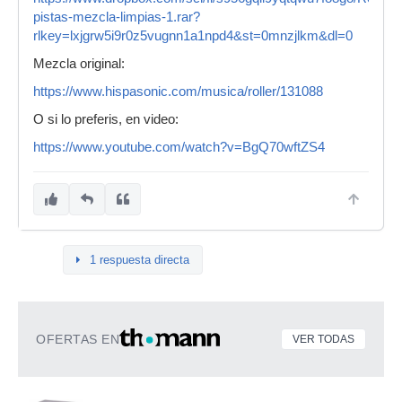
pistas-mezcla-limpias-1.rar?
rlkey=lxjgrw5i9r0z5vugnn1a1npd4&st=0mnzjlkm&dl=0
Mezcla original:
https://www.hispasonic.com/musica/roller/131088
O si lo preferis, en video:
https://www.youtube.com/watch?v=BgQ70wftZS4
1 respuesta directa
OFERTAS EN
VER TODAS