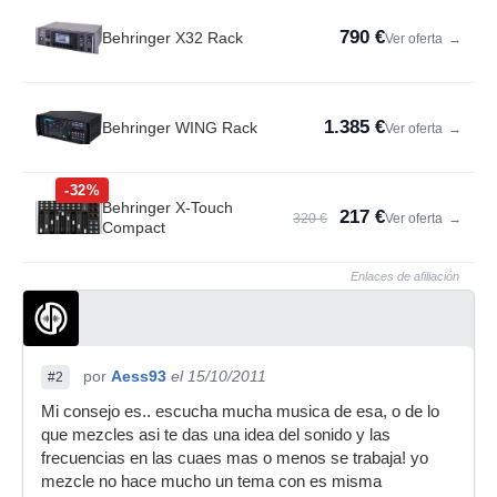
790 €
Behringer X32 Rack
Ver oferta
→
1.385 €
Behringer WING Rack
Ver oferta
→
-32%
Behringer X-Touch
217 €
320 €
Ver oferta
→
Compact
Enlaces de afiliación
por
Aess93
el 15/10/2011
#2
Mi consejo es.. escucha mucha musica de esa, o de lo
que mezcles asi te das una idea del sonido y las
frecuencias en las cuaes mas o menos se trabaja! yo
mezcle no hace mucho un tema con es misma