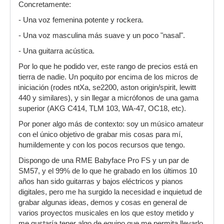
Concretamente:
- Una voz femenina potente y rockera.
- Una voz masculina más suave y un poco "nasal".
- Una guitarra acústica.
Por lo que he podido ver, este rango de precios está en
tierra de nadie. Un poquito por encima de los micros de
iniciación (rodes ntXa, se2200, aston origin/spirit, lewitt
440 y similares), y sin llegar a micrófonos de una gama
superior (AKG C414, TLM 103, WA-47, OC18, etc).
Por poner algo más de contexto: soy un músico amateur
con el único objetivo de grabar mis cosas para mí,
humildemente y con los pocos recursos que tengo.
Dispongo de una RME Babyface Pro FS y un par de
SM57, y el 99% de lo que he grabado en los últimos 10
años han sido guitarras y bajos eléctricos y pianos
digitales, pero me ha surgido la necesidad e inquietud de
grabar algunas ideas, demos y cosas en general de
varios proyectos musicales en los que estoy metido y
me gustaría tener algo de equipo que me permita llevarlo