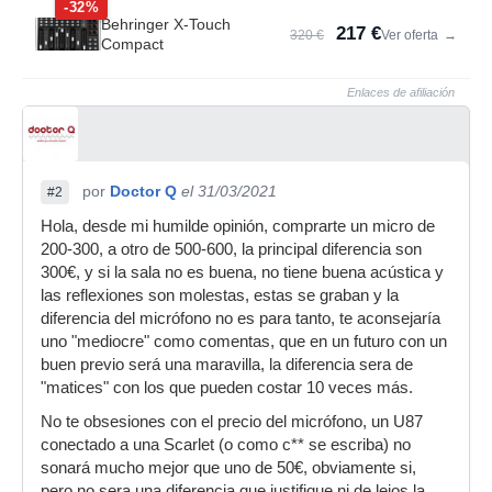
-32%
Behringer X-Touch
217 €
320 €
Ver oferta
→
Compact
Enlaces de afiliación
por
Doctor Q
el 31/03/2021
#2
Hola, desde mi humilde opinión, comprarte un micro de
200-300, a otro de 500-600, la principal diferencia son
300€, y si la sala no es buena, no tiene buena acústica y
las reflexiones son molestas, estas se graban y la
diferencia del micrófono no es para tanto, te aconsejaría
uno "mediocre" como comentas, que en un futuro con un
buen previo será una maravilla, la diferencia sera de
"matices" con los que pueden costar 10 veces más.
No te obsesiones con el precio del micrófono, un U87
conectado a una Scarlet (o como c** se escriba) no
sonará mucho mejor que uno de 50€, obviamente si,
pero no sera una diferencia que justifique ni de lejos la