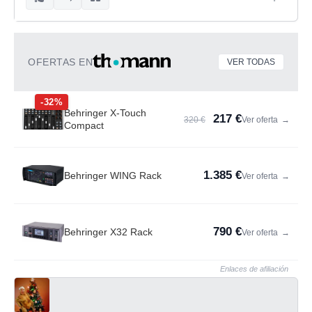
OFERTAS EN
VER TODAS
-32%
Behringer X-Touch
217 €
320 €
Ver oferta
→
Compact
1.385 €
Behringer WING Rack
Ver oferta
→
790 €
Behringer X32 Rack
Ver oferta
→
Enlaces de afiliación