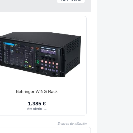
Behringer WING Rack
1.385 €
Ver oferta
→
Enlaces de afiliación