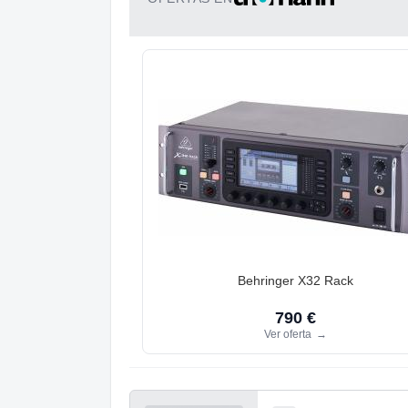
Behringer X32 Rack
790 €
Ver oferta
→