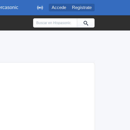

rcasonic
Accede
Regístrate