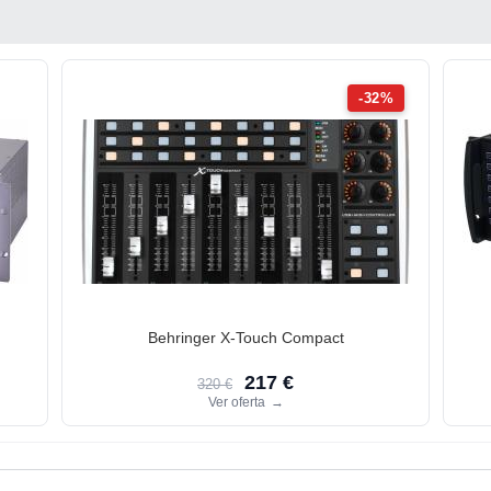
-32%
Behringer X-Touch Compact
217 €
320 €
Ver oferta
→