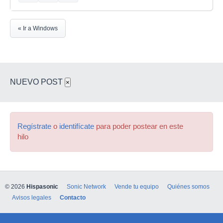
« Ir a Windows
NUEVO POST
×
Regístrate
o
identifícate
para poder postear en este
hilo
© 2026
Hispasonic
Sonic Network
Vende tu equipo
Quiénes somos
Avisos legales
Contacto