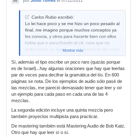
por
Jordi Torres
el 07/11/2011
#6
Carlos Rubio escribió:
Lo lei hace poco y se me hizo un poco pesado al
final, me imagino porque muchos conceptos ya
los conocia, y otros para hacerte bien con ellos
habia que ir escuchando el cd, cosa que no
podia hacer, ya que leo en el descanso del curro.
Mostrar más
Sí, además el tipo escribe un poco raro (quizás porque
es de Israel)...hay algunas oraciones que hay que leerlas
par de veces para decifrar la gramática del tío. En 600
páginas se nota. De los ejemplos de audio sólo pasé de
las mezclas, me pareció demasiado tener que leer y oír
un ejemplo para cada paso en cada una de las 4
mezclas.
La segunda edición incluye una quinta mezcla pero
también proyectos multipista para practicar.
De mastering también está Mastering Audio de Bob Katz.
Otro que hay que leer sí o sí.