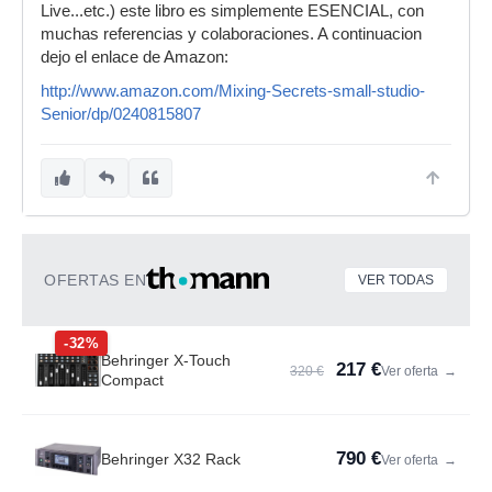
Live...etc.) este libro es simplemente ESENCIAL, con
muchas referencias y colaboraciones. A continuacion
dejo el enlace de Amazon:
http://www.amazon.com/Mixing-Secrets-small-studio-
Senior/dp/0240815807
OFERTAS EN
VER TODAS
-32%
Behringer X-Touch
217 €
320 €
Ver oferta
→
Compact
790 €
Behringer X32 Rack
Ver oferta
→