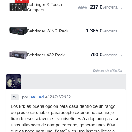
Behringer X-Touch
217 €
320 €
Ver oferta
→
Compact
1.385 €
Behringer WING Rack
Ver oferta
→
790 €
Behringer X32 Rack
Ver oferta
→
Enlaces de afiliación
por
javi_sd
el 24/01/2022
#2
Los krk es buena opción para casa dentro de un rango
de precio razonable, para acepte exterior no aconsejo
tirar de esos altavoces, su diseño está adaptado para ser
unos altavoces de campo cercano, generan unos 60w
que es poco para una "fiesta" y es una lástima llegar a