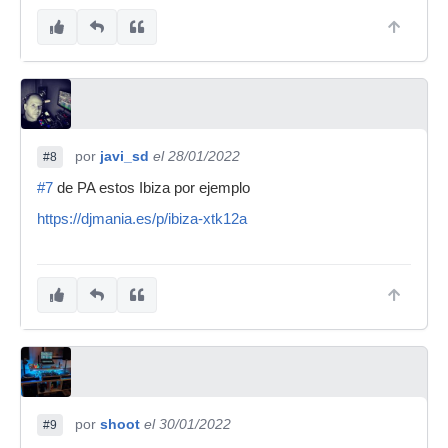
por
javi_sd
el 28/01/2022
#8
#7
de PA estos Ibiza por ejemplo
https://djmania.es/p/ibiza-xtk12a
por
shoot
el 30/01/2022
#9