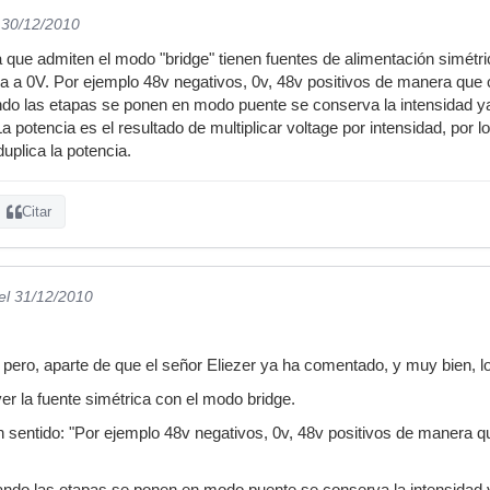
 30/12/2010
 que admiten el modo "bridge" tienen fuentes de alimentación simétric
ia a 0V. Por ejemplo 48v negativos, 0v, 48v positivos de manera que 
do las etapas se ponen en modo puente se conserva la intensidad ya
 potencia es el resultado de multiplicar voltage por intensidad, por lo
duplica la potencia.
Citar
el 31/12/2010
 pero, aparte de que el señor Eliezer ya ha comentado, y muy bien, lo
er la fuente simétrica con el modo bridge.
ún sentido: "Por ejemplo 48v negativos, 0v, 48v positivos de manera 
ndo las etapas se ponen en modo puente se conserva la intensidad y