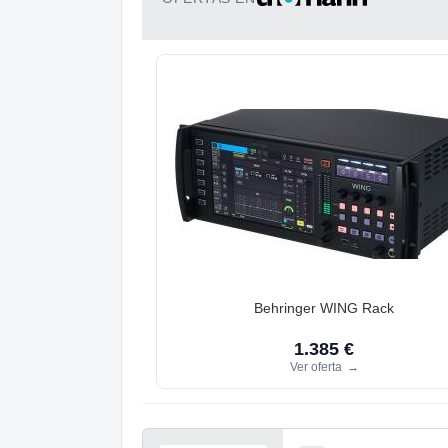
Behringer WING Rack
1.385 €
Ver oferta
→