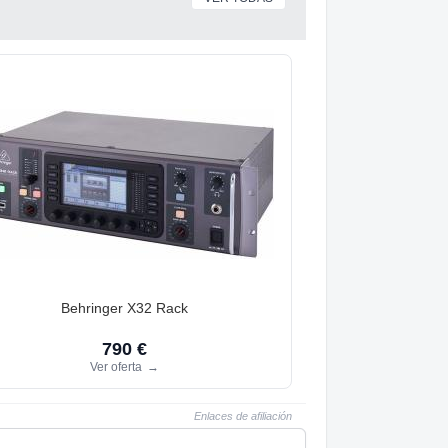
Behringer X32 Rack
790 €
Ver oferta
→
Enlaces de afiliación