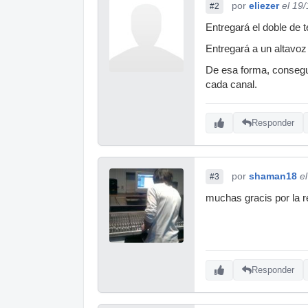
por
eliezer
el 19
#2
Entregará el doble de te
Entregará a un altavoz
De esa forma, consegu
cada canal.
Responder
por
shaman18
e
#3
muchas gracis por la r
Responder