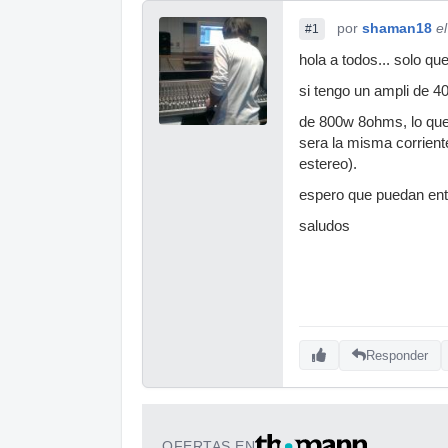
por
shaman18
e
#1
hola a todos... solo qu
si tengo un ampli de 
de 800w 8ohms, lo que e
sera la misma corrien
estereo).
espero que puedan ent
saludos
Responder
OFERTAS EN