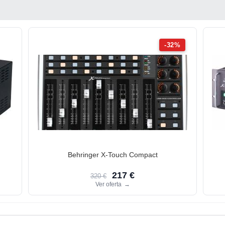
-32%
Behringer X-Touch Compact
217 €
320 €
Ver oferta
→