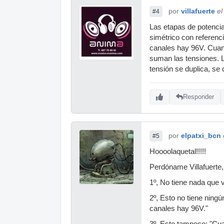
por
villafuerte
el
#4
Las etapas de potencia
simétrico con referenc
canales hay 96V. Cuan
suman las tensiones. La
tensión se duplica, se 
Responder
por
elpatxi_bcn
#5
Hoooolaquetal!!!!!
Perdóname Villafuerte,
1º, No tiene nada que v
2º, Esto no tiene ning
canales hay 96V."
3º, Esto tampoco: "Cua