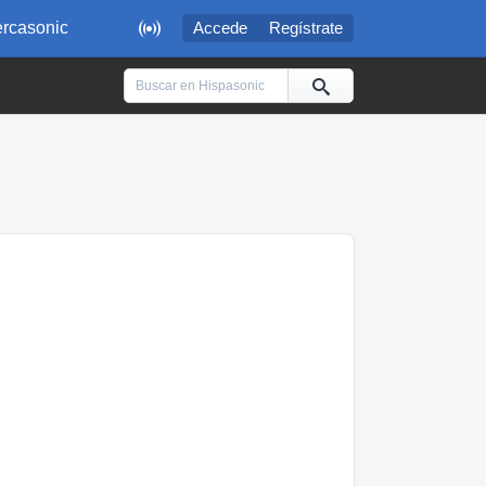

rcasonic
Accede
Regístrate