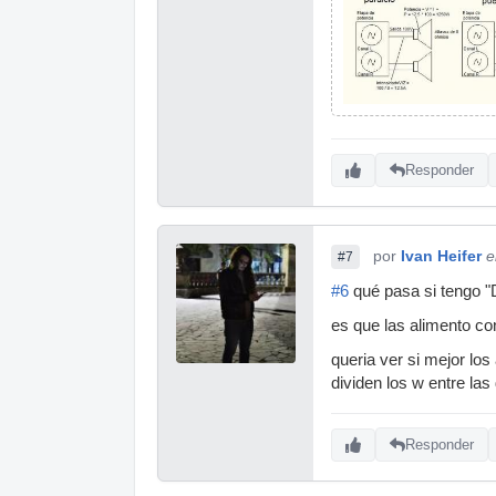
Responder
por
Ivan Heifer
e
#7
#6
qué pasa si tengo "
es que las alimento c
queria ver si mejor lo
dividen los w entre la
Responder