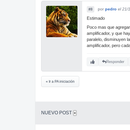
por
pedro
el 21/
#8
Estimado
Poco mas que agregar al
amplificador, y que ha
paralelo, disminuyen la
amplificador, pero cad
Responder
« Ir a PA iniciación
NUEVO POST
×