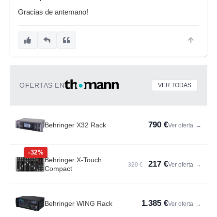
Gracias de antemano!
OFERTAS EN
VER TODAS
790 €
Behringer X32 Rack
Ver oferta
→
-32%
Behringer X-Touch
217 €
320 €
Ver oferta
→
Compact
1.385 €
Behringer WING Rack
Ver oferta
→