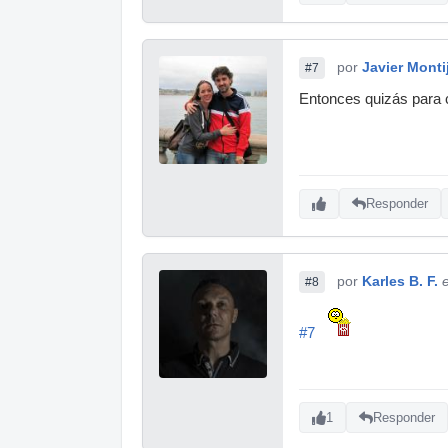
por
Javier Mont
#7
Entonces quizás para 
Responder
por
Karles B. F.
#8
#7
1
Responder