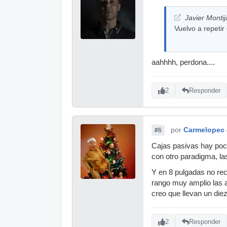
Javier Monti
Vuelvo a repeti
aahhhh, perdona....
2
Responder
por
Carmelopec
#6
Cajas pasivas hay poc
con otro paradigma, la
Y en 8 pulgadas no re
rango muy amplio las 
creo que llevan un diez
2
Responder