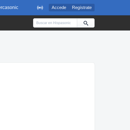

rcasonic
Accede
Regístrate