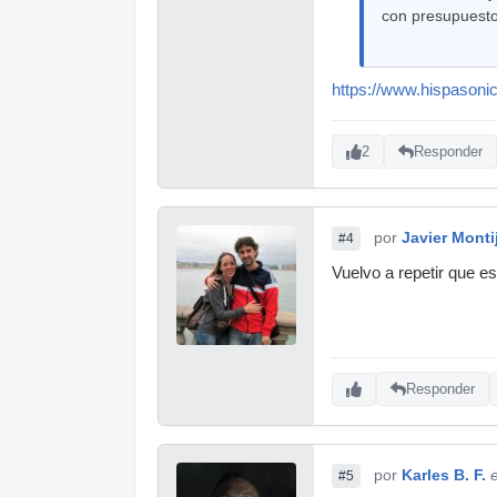
con presupuest
https://www.hispasoni
2
Responder
por
Javier Mont
#4
Vuelvo a repetir que e
Responder
por
Karles B. F.
#5