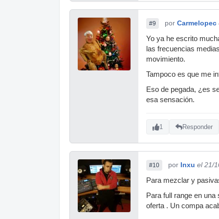
por
Carmelopec
#9
Yo ya he escrito mucha
las frecuencias medias
movimiento.
Tampoco es que me int
Eso de pegada, ¿es sent
esa sensación.
1
Responder
por
Inxu
el 21/
#10
Para mezclar y pasivas
Para full range en una
oferta . Un compa aca