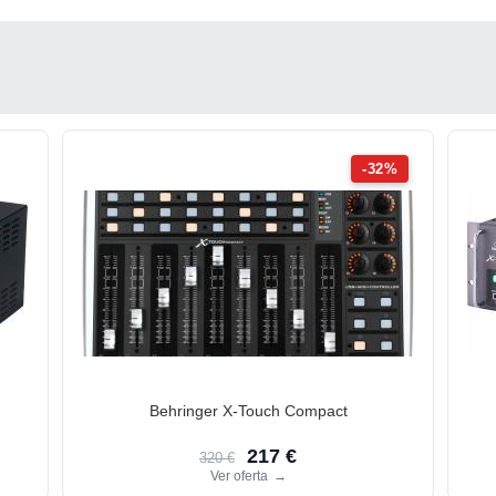
-32%
Behringer X-Touch Compact
217 €
320 €
Ver oferta
→