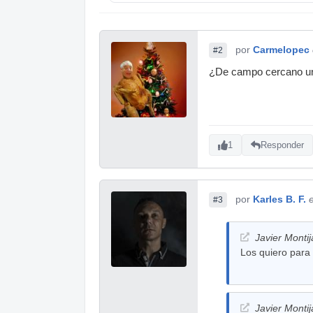
por
Carmelopec
#2
¿De campo cercano un 1
1
Responder
por
Karles B. F.
#3
Javier Monti
Los quiero para
Javier Monti