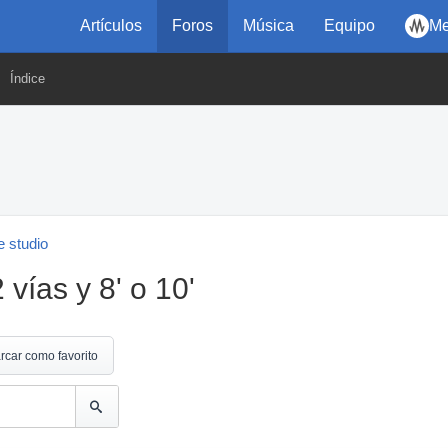
Artículos
Foros
Música
Equipo
Me
Índice
 studio
vías y 8' o 10'
rcar como favorito