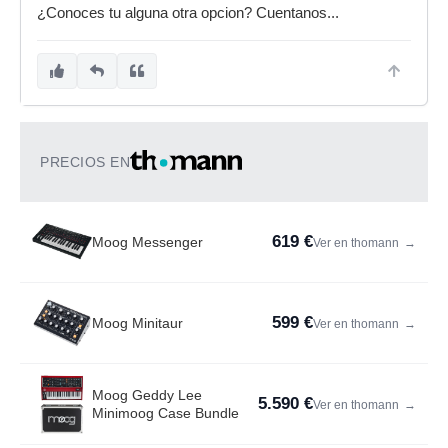
¿Conoces tu alguna otra opcion? Cuentanos...
PRECIOS EN
619 €
Moog Messenger
Ver en thomann
→
599 €
Moog Minitaur
Ver en thomann
→
Moog Geddy Lee
5.590 €
Ver en thomann
→
Minimoog Case Bundle