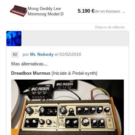
Moog Geddy Lee
5.190 €
Ver en thomann
→
Minimoog Model D
Enlaces de afiliación
por
Mr. Nobody
el 01/02/2016
#2
Mas alternativas...
Dreadbox Murmux
(Iniciate & Pedal-synth)