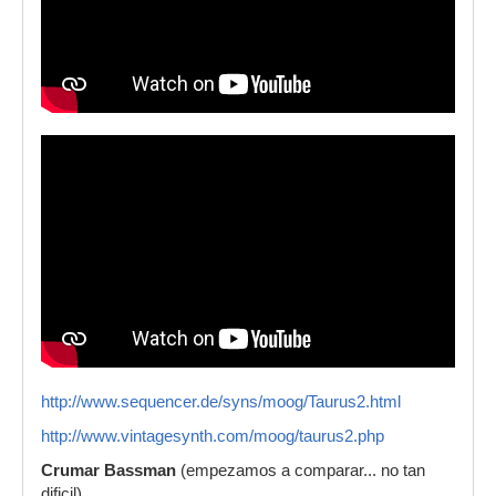
http://www.sequencer.de/syns/moog/Taurus2.html
http://www.vintagesynth.com/moog/taurus2.php
Crumar Bassman
(empezamos a comparar... no tan
dificil)