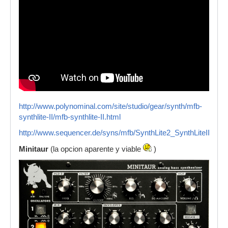
http://www.polynominal.com/site/studio/gear/synth/mfb-
synthlite-II/mfb-synthlite-II.html
http://www.sequencer.de/syns/mfb/SynthLite2_SynthLiteII.html
Minitaur
(la opcion aparente y viable
)