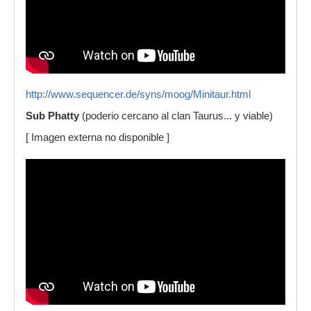
http://www.sequencer.de/syns/moog/Minitaur.html
Sub Phatty
(poderio cercano al clan Taurus... y viable)
[ Imagen externa no disponible ]