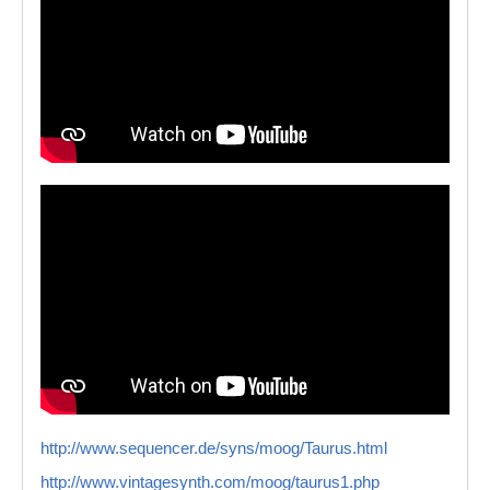
http://www.sequencer.de/syns/moog/Taurus.html
http://www.vintagesynth.com/moog/taurus1.php