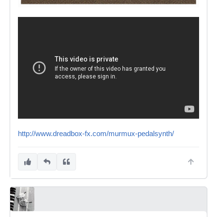
http://www.dreadbox-fx.com/murmux-pedalsynth/