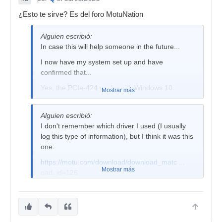
¿Esto te sirve? Es del foro MotuNation
Alguien escribió:
In case this will help someone in the future...
I now have my system set up and have
confirmed that...
Yes, the PCIe-424 works with Windows 10.
Mostrar más
The only caveat that I've found is that the
hardware/driver configuration window keeps
Alguien escribió:
selecting the primary interface (the interface
I don't remember which driver I used (I usually
plugged into the first PCIe-424 port) when you
log this type of information), but I think it was this
change a setting on that window. The good news
one:
is that the setting does get properly changed, but
https://motu.com/download/download_matc
...
each time you update a setting, you have to re-
Mostrar más
oad_id=126
select the interface you're working with.
This is a minor inconvenience. The 424 driver is
otherwise working perfectly with Windows 10.