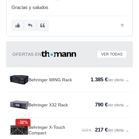
Gracias y saludos
OFERTAS EN
VER TODAS
1.385 €
Behringer WING Rack
Ver oferta
→
790 €
Behringer X32 Rack
Ver oferta
→
-32%
Behringer X-Touch
217 €
320 €
Ver oferta
→
Compact