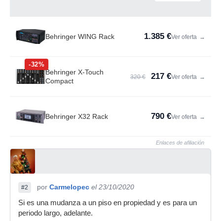
1.385 €
Behringer WING Rack
Ver oferta
→
-32%
Behringer X-Touch
217 €
320 €
Ver oferta
→
Compact
790 €
Behringer X32 Rack
Ver oferta
→
Enlaces de afiliación
por
Carmelopec
el 23/10/2020
#2
Si es una mudanza a un piso en propiedad y es para un
periodo largo, adelante.