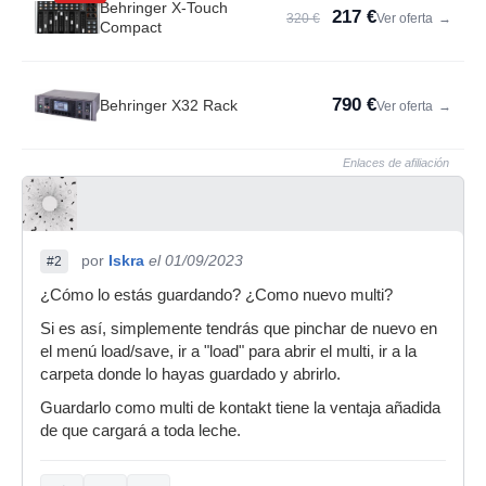
Behringer X-Touch
217 €
320 €
Ver oferta
→
Compact
790 €
Behringer X32 Rack
Ver oferta
→
Enlaces de afiliación
por
Iskra
el 01/09/2023
#2
¿Cómo lo estás guardando? ¿Como nuevo multi?
Si es así, simplemente tendrás que pinchar de nuevo en
el menú load/save, ir a "load" para abrir el multi, ir a la
carpeta donde lo hayas guardado y abrirlo.
Guardarlo como multi de kontakt tiene la ventaja añadida
de que cargará a toda leche.