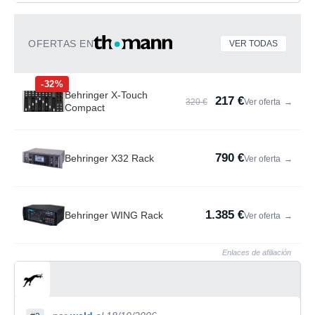
OFERTAS EN
VER TODAS
-32%
Behringer X-Touch
217 €
320 €
Ver oferta
→
Compact
790 €
Behringer X32 Rack
Ver oferta
→
1.385 €
Behringer WING Rack
Ver oferta
→
Enlaces de afiliación