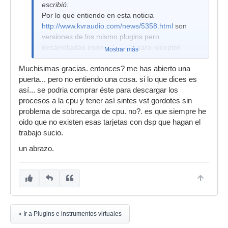
escribió:
Por lo que entiendo en esta noticia
http://www.kvraudio.com/news/5358.html
son
versiones de los mismo plugins pero
desarrolladas especialmente para receptor.
Mostrar más
Respecto a la licencia de verdad que no lo tengo
Muchisimas gracias. entonces? me has abierto una
claro.
puerta... pero no entiendo una cosa. si lo que dices es
Receptor posee una interfaz de comunicacion
así... se podria comprar éste para descargar los
llamada uniwire sobre ethernet (1 GB de ancho
procesos a la cpu y tener así sintes vst gordotes sin
de banda) que comunica este con tu estudio
problema de sobrecarga de cpu. no?. es que siempre he
digital, lo que hace que receptor se comporte
oido que no existen esas tarjetas con dsp que hagan el
como cualquier otro plugin ya que lo procesado
trabajo sucio.
por receptor es devuelto al estudio por una
un abrazo.
interfaz de alta velocidad, es decir el audio que
sale de receptor es otorgado a tu estudio como
la salida de cualquier otro plugin instalado en tu
maquina.
Su comportamiento seria como tu dices el de
una tarjeta con DSP. Espero haberte ayudado.
« Ir a Plugins e instrumentos virtuales
Saludos.