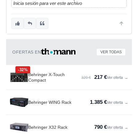
Inicia sesión para ver este archivo
OFERTAS EN
VER TODAS
-32%
Behringer X-Touch
217 €
320 €
Ver oferta
→
Compact
1.385 €
Behringer WING Rack
Ver oferta
→
790 €
Behringer X32 Rack
Ver oferta
→