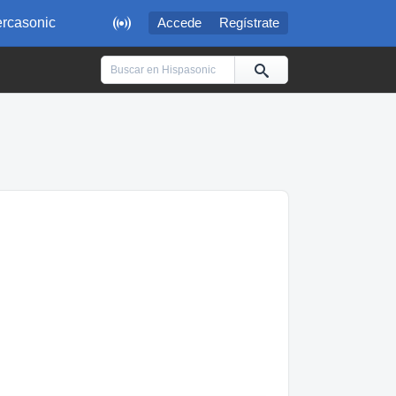

rcasonic
Accede
Regístrate