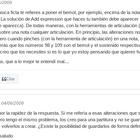
6/2009
ica ficta te refieres a poner el bemol, por ejemplo, encima de la nota
. La solución de Add expression que haces tu también debe aparecer e
e aparezca). De todas maneras, con la herramientas de articulación 
sobre una nota cualquier articulación. En principio, las alteraciones
ero cuando pinches (con la herramienta de articulación) en una nota, 
verás que los números 98 y 109 son el bemol y el sostenido respecti
creo que los necesites si es lo que yo estoy pensando que quieres h
, que a lo mejor te entendí mal....
Citar
l 04/06/2009
r la rapidez de la respuesta. Si me refería a esas alteraciones que 
ro tengo el mismo problema, los creo para una partitura y no se gu
e volverlos a crear. ¿Existe la posibilidad de guardarlos de forma defin
saludo