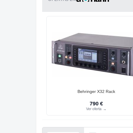
Behringer X32 Rack
790 €
Ver oferta
→