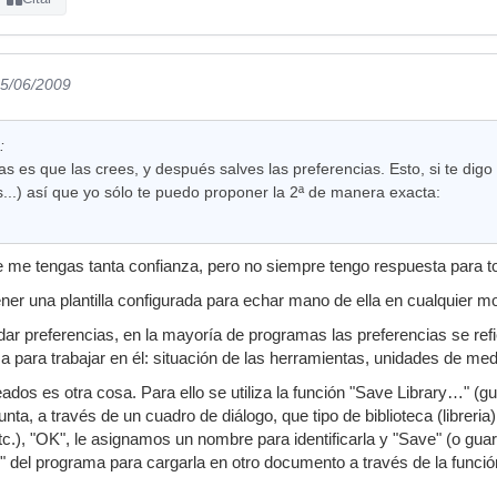
05/06/2009
:
las es que las crees, y después salves las preferencias. Esto, si te di
us...) así que yo sólo te puedo proponer la 2ª de manera exacta:
e me tengas tanta confianza, pero no siempre tengo respuesta para 
ner una plantilla configurada para echar mano de ella en cualquier 
dar preferencias, en la mayoría de programas las preferencias se r
a para trabajar en él: situación de las herramientas, unidades de me
os es otra cosa. Para ello se utiliza la función "Save Library…" (guar
nta, a través de un cuadro de diálogo, que tipo de biblioteca (librer
 etc.), "OK", le asignamos un nombre para identificarla y "Save" (o g
s" del programa para cargarla en otro documento a través de la funció