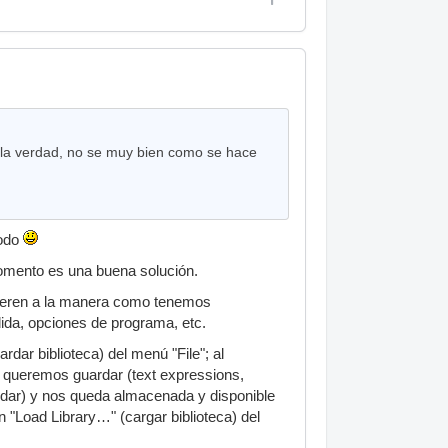
go la verdad, no se muy bien como se hace
todo
momento es una buena solución.
efieren a la manera como tenemos
dida, opciones de programa, etc.
dar biblioteca) del menú "File"; al
ia) queremos guardar (text expressions,
uardar) y nos queda almacenada y disponible
n "Load Library…" (cargar biblioteca) del