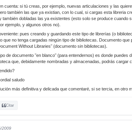
n cuenta: si tú creas, por ejemplo, nuevas articulaciones y las quier
ro también las que ya existian, con lo cual, si cargas esta libreria c
y también dobladas las ya existentes (esto solo se produce cuando se
r ejemplo, y algunos otros no).
eniente: pues creando y guardando este tipo de librerías (o bibliotec
o que no tenga cargadas ningún tipo de bibliotecas. Documento que 
ocument Without Libraries" (documento sin bibliotecas).
po de documento "en blanco" (para entendernos) es donde puedes dedi
blioteca que, debidamente nombradas y almacenadas, podrás cargar c
tendido?
cordial saludo
ución más definitiva y delicada que comentaré, si se tercia, en otro
Citar
6/2009