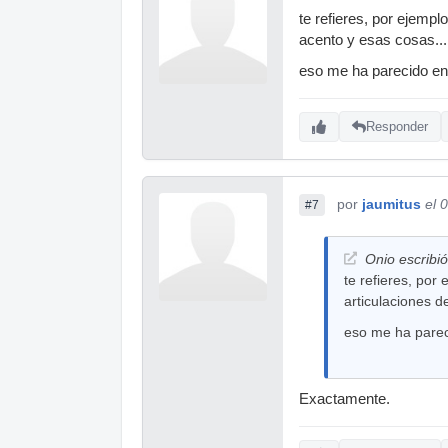
te refieres, por ejemp
acento y esas cosas...
eso me ha parecido ent
Responder
por
jaumitus
el 
#7
Onio escribió
te refieres, po
articulaciones d
eso me ha parec
Exactamente.