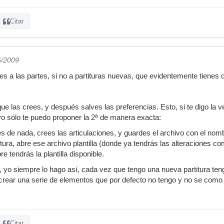
Citar
6/2009
res a las partes, si no a partituras nuevas, que evidentemente tienes 
 que las crees, y después salves las preferencias. Esto, si te digo l
 yo sólo te puedo proponer la 2ª de manera exacta:
s de nada, crees las articulaciones, y guardes el archivo con el nomb
tura, abre ese archivo plantilla (donde ya tendrás las alteraciones c
e tendrás la plantilla disponible.
o, yo siempre lo hago así, cada vez que tengo una nueva partitura te
crear una serie de elementos que por defecto no tengo y no se como 
Citar