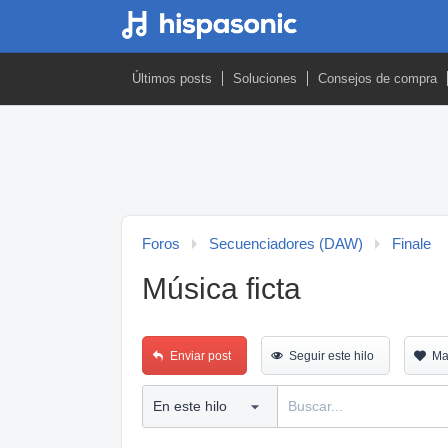
Últimos posts
Soluciones
Consejos de compra
Foros
Secuenciadores (DAW)
Finale
Música ficta
Enviar post
Seguir este hilo
Ma