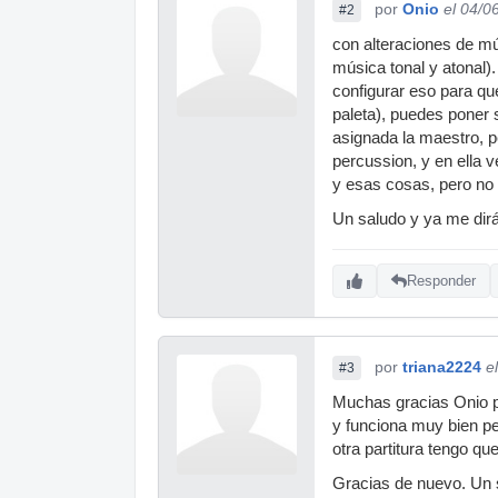
por
Onio
el 04/0
#2
con alteraciones de mús
música tonal y atonal)
configurar eso para qu
paleta), puedes poner 
asignada la maestro, p
percussion, y en ella 
y esas cosas, pero no 
Un saludo y ya me dirás
Responder
por
triana2224
e
#3
Muchas gracias Onio po
y funciona muy bien pe
otra partitura tengo qu
Gracias de nuevo. Un 