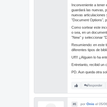
Inconveniente a tener e
guardará las nuevas, pe
nuevas articulaciones 
"Document Options", po
Como sortear este incov
o sea, en un document
"New" y seleccionar "D
Resumiendo: en este ti
diferentes tipos de bi
Uf!!! ¿Alguien lo ha en
Entretanto, recibid un 
PD. Aun queda otra sol
Responder
por
Onio
el 05/0
#6