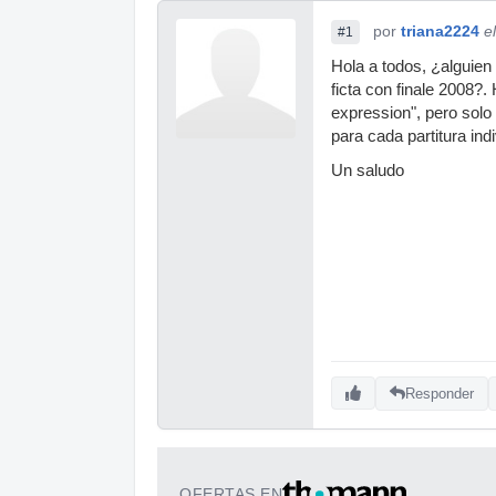
por
triana2224
e
#1
Hola a todos, ¿alguien
ficta con finale 2008?
expression", pero solo
para cada partitura ind
Un saludo
Responder
OFERTAS EN