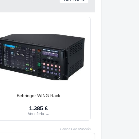
Behringer WING Rack
1.385 €
Ver oferta
→
Enlaces de afiliación