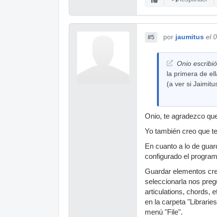
por
jaumitus
el 
#5
Onio escribió
la primera de el
(a ver si Jaimit
Onio, te agradezco qu
Yo también creo que te
En cuanto a lo de guar
configurado el program
Guardar elementos cread
seleccionarla nos pregu
articulations, chords,
en la carpeta "Librarie
menú "File".