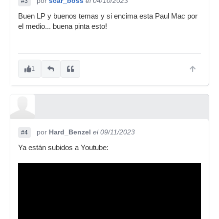
por
scar_boss
el 04/10/2023
#3
Buen LP y buenos temas y si encima esta Paul Mac por
el medio... buena pinta esto!
1
por
Hard_Benzel
el 09/11/2023
#4
Ya están subidos a Youtube: