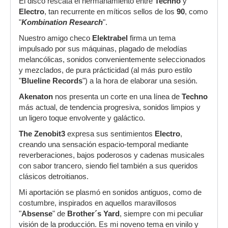
El disco rescata el hermanamiento entre
Techno
y
Electro
, tan recurrente en míticos sellos de los
90
, como
"
Kombination Research
".
Nuestro amigo checo
Elektrabel
firma un tema
impulsado por sus máquinas, plagado de melodías
melancólicas, sonidos convenientemente seleccionados
y mezclados, de pura prácticidad (al más puro estilo
"
Blueline Records
") a la hora de elaborar una sesión.
Akenaton
nos presenta un corte en una línea de
Techno
más actual, de tendencia progresiva, sonidos limpios y
un ligero toque envolvente y galáctico.
The Zenobit3
expresa sus sentimientos
Electro
,
creando una sensación espacio-temporal mediante
reverberaciones, bajos poderosos y cadenas musicales
con sabor trancero, siendo fiel también a sus queridos
clásicos detroitianos.
Mi aportación se plasmó en sonidos antiguos, como de
costumbre, inspirados en aquellos maravillosos
"
Absense
" de
Brother´s Yard
, siempre con mi peculiar
visión de la producción. Es mi noveno tema en vinilo y