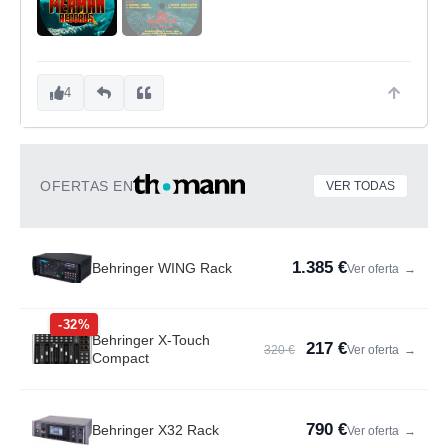
4
OFERTAS EN
VER TODAS
1.385 €
Behringer WING Rack
Ver oferta
→
-32%
Behringer X-Touch
217 €
320 €
Ver oferta
→
Compact
790 €
Behringer X32 Rack
Ver oferta
→