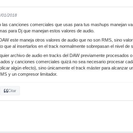
2/01/2018
 las canciones comerciales que usas para tus mashups manejan val
mas para Dj que manejan estos valores de audio.
n DAW este maneja otros valores de audio que no son RMS, sino valore
to que al insertarlos en el track normalmente sobrepasan el nivel de 
alquier archivo de audio en tracks del DAW previamente procesados o n
sados y canciones comerciales quizá no sea necesario procesar cada
aplicar algún efecto), sino únicamente el track máster para alcanzar 
RMS y un compresor limitador.
Citar