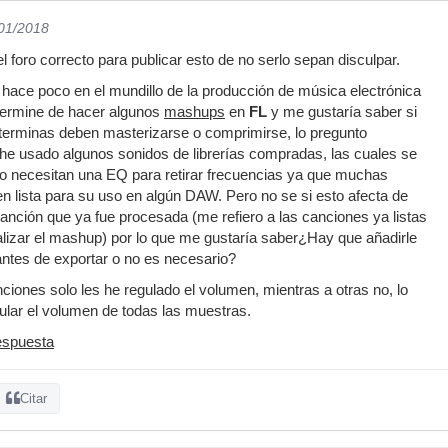
/01/2018
el foro correcto para publicar esto de no serlo sepan disculpar.
hace poco en el mundillo de la producción de música electrónica
termine de hacer algunos
mashups
en
FL
y me gustaría saber si
 terminas deben masterizarse o comprimirse, lo pregunto
he usado algunos sonidos de librerías compradas, las cuales se
 necesitan una EQ para retirar frecuencias ya que muchas
n lista para su uso en algún DAW. Pero no se si esto afecta de
nción que ya fue procesada (me refiero a las canciones ya listas
alizar el mashup) por lo que me gustaría saber¿Hay que añadirle
ntes de exportar o no es necesario?
nciones solo les he regulado el volumen, mientras a otras no, lo
ular el volumen de todas las muestras.
espuesta
Citar