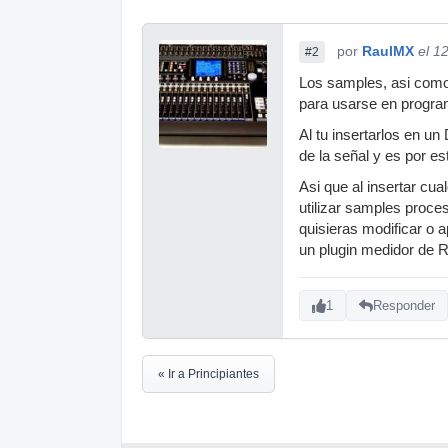
por
RaulMX
el 1
#2
Los samples, asi como
para usarse en progra
Al tu insertarlos en u
de la señal y es por es
Asi que al insertar cu
utilizar samples proce
quisieras modificar o 
un plugin medidor de 
1
Responder
« Ir a Principiantes