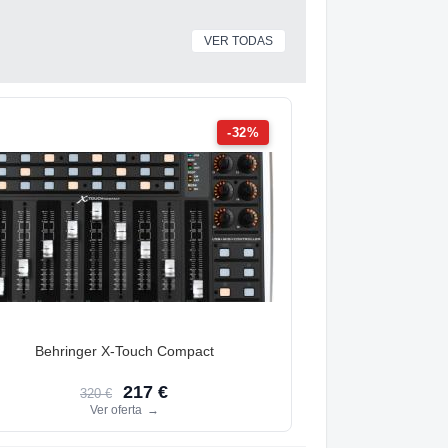
VER TODAS
-32%
Behringer X-Touch Compact
217 €
320 €
Ver oferta
→