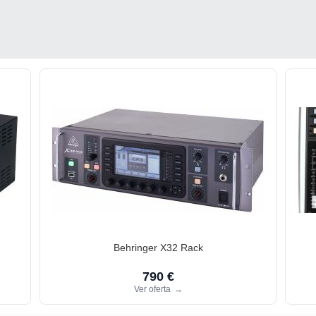
Behringer X32 Rack
790 €
Ver oferta
→