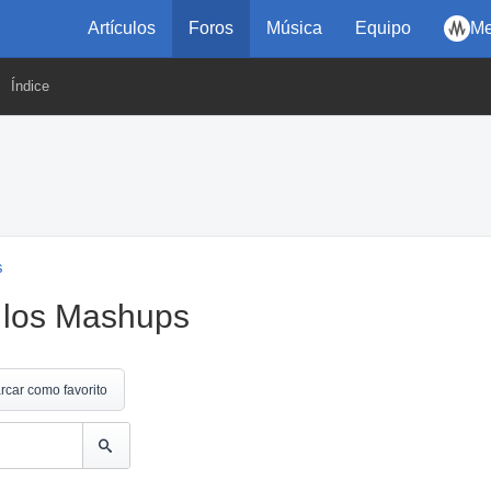
Artículos
Foros
Música
Equipo
Me
Índice
s
 los Mashups
rcar como favorito