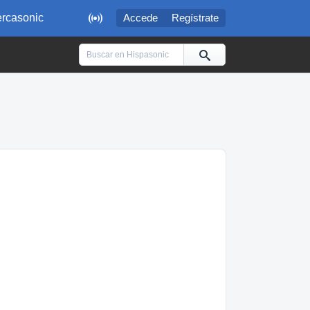

rcasonic
Accede
Regístrate