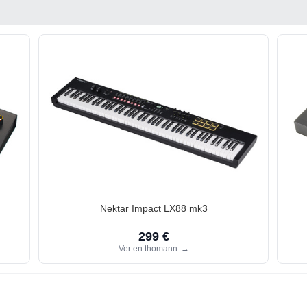
Nektar Impact LX88 mk3
299 €
Ver en thomann
→