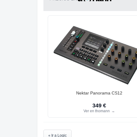
Nektar Panorama CS12
349 €
Ver en thomann
→
« Ir a Logic