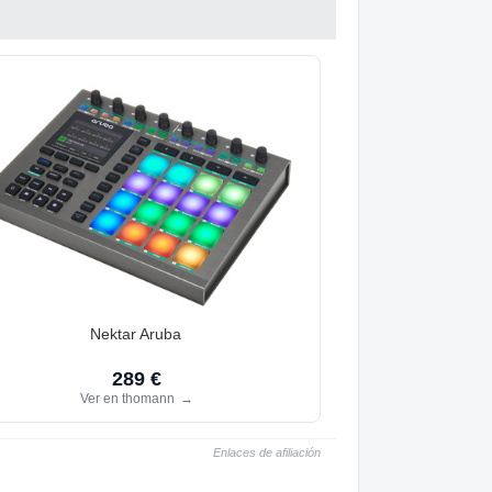
Nektar Aruba
289 €
Ver en thomann
→
Enlaces de afiliación