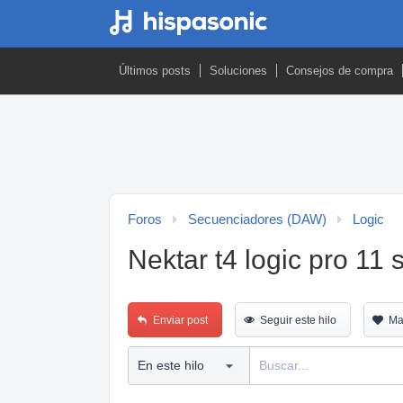
Últimos posts
Soluciones
Consejos de compra
Foros
Secuenciadores (DAW)
Logic
Nektar t4 logic pro 11
Enviar post
Seguir este hilo
Ma