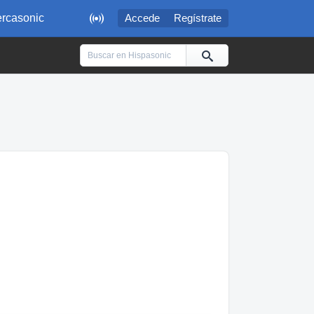

rcasonic
Accede
Regístrate