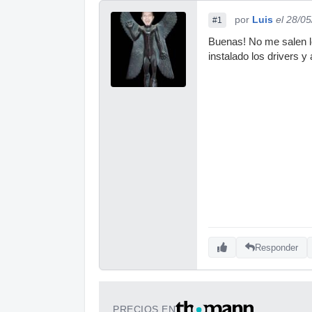
por
Luis
el 28/0
#1
Buenas! No me salen l
instalado los drivers y
Responder
PRECIOS EN