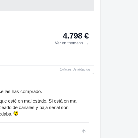
4.798 €
Ver en thomann
→
Enlaces de afiliación
se las has comprado.
 que esté en mal estado. Si está en mal
nceado de canales y baja señal son
uedaba.