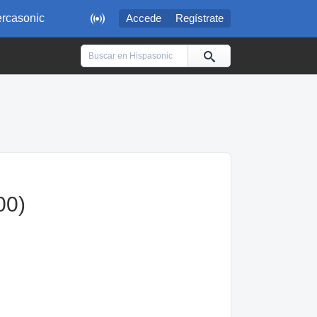

rcasonic
Accede
Regístrate
00)