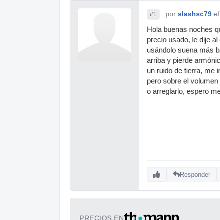
por
slashsc79
e
#1
Hola buenas noches qu
precio usado, le dije a
usándolo suena más bajo
arriba y pierde armóni
un ruido de tierra, me
pero sobre el volumen 
o arreglarlo, espero m
Responder
PRECIOS EN