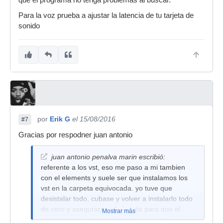
que el programa no tenga problemas al buscar.
Para la voz prueba a ajustar la latencia de tu tarjeta de
sonido
por
Erik G
el 15/08/2016
#7
Gracias por respodner juan antonio
juan antonio penalva marin escribió:
referente a los vst, eso me paso a mi tambien
con el elements y suele ser que instalamos los
vst en la carpeta equivocada. yo tuve que
desistalar todo, cubase y volver a instalarlo todo
de cero y asegurarme de la ruta para que el
Mostrar más
programa no tenga problemas al buscar.