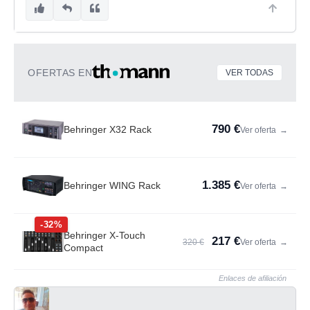
OFERTAS EN
VER TODAS
790 €
Behringer X32 Rack
Ver oferta
→
1.385 €
Behringer WING Rack
Ver oferta
→
-32%
Behringer X-Touch
217 €
320 €
Ver oferta
→
Compact
Enlaces de afiliación