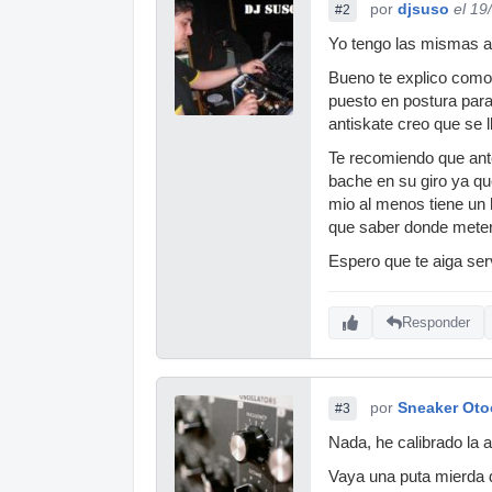
por
djsuso
el 19
#2
Yo tengo las mismas ag
Bueno te explico como 
puesto en postura para
antiskate creo que se l
Te recomiendo que antes
bache en su giro ya que
mio al menos tiene un 
que saber donde mete
Espero que te aiga ser
Responder
por
Sneaker Oto
#3
Nada, he calibrado la a
Vaya una puta mierda 