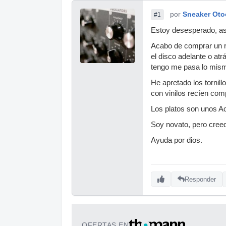
por
Sneaker Oto
#1
Estoy desesperado, as
Acabo de comprar un 
el disco adelante o at
tengo me pasa lo mism
He apretado los tornill
con vinilos recíen comp
Los platos son unos A
Soy novato, pero cree
Ayuda por dios.
Responder
OFERTAS EN