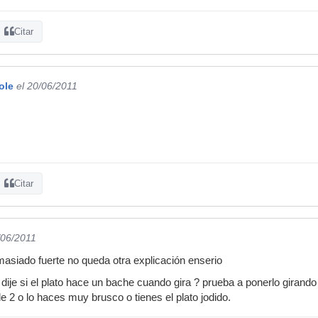
Citar
ole
el 20/06/2011
Citar
/06/2011
asiado fuerte no queda otra explicación enserio
je si el plato hace un bache cuando gira ? prueba a ponerlo girando c
e 2 o lo haces muy brusco o tienes el plato jodido.