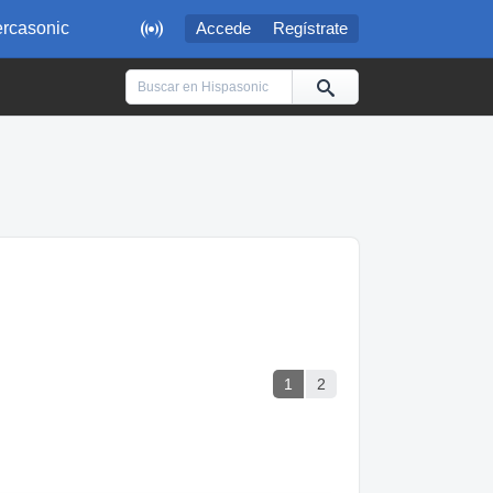

rcasonic
Accede
Regístrate
1
2