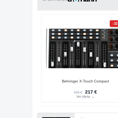
-3
Behringer X-Touch Compact
217 €
320 €
Ver oferta
→