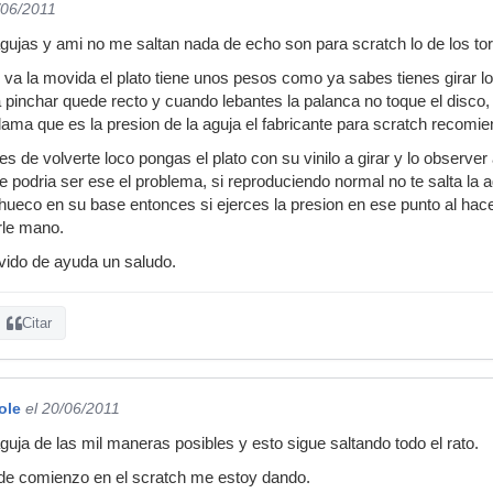
/06/2011
ujas y ami no me saltan nada de echo son para scratch lo de los torni
va la movida el plato tiene unos pesos como ya sabes tienes girar l
 pinchar quede recto y cuando lebantes la palanca no toque el disco, 
lama que es la presion de la aguja el fabricante para scratch recomien
 de volverte loco pongas el plato con su vinilo a girar y lo observer a
 podria ser ese el problema, si reproduciendo normal no te salta la ag
hueco en su base entonces si ejerces la presion en ese punto al hacer
rle mano.
vido de ayuda un saludo.
Citar
ole
el 20/06/2011
guja de las mil maneras posibles y esto sigue saltando todo el rato.
de comienzo en el scratch me estoy dando.