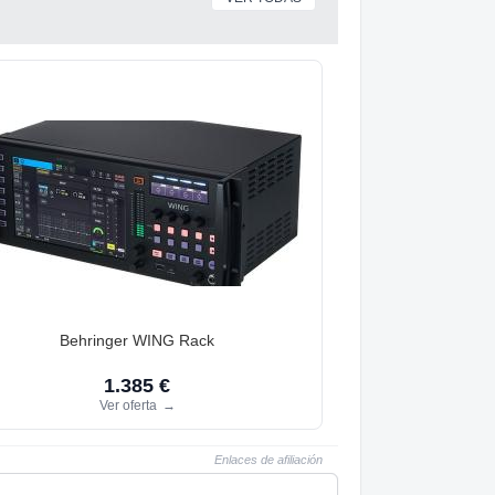
Behringer WING Rack
1.385 €
Ver oferta
→
Enlaces de afiliación