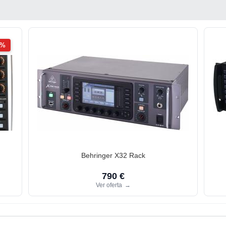
2%
Behringer X32 Rack
790 €
Ver oferta
→