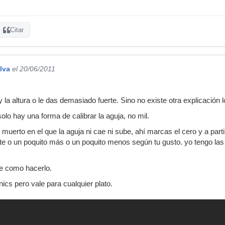
Citar
lva
el 20/06/2011
y la altura o le das demasiado fuerte. Sino no existe otra explicación l
solo hay una forma de calibrar la aguja, no mil.
muerto en el que la aguja ni cae ni sube, ahí marcas el cero y a part
te o un poquito más o un poquito menos según tu gusto. yo tengo las
de como hacerlo.
nics pero vale para cualquier plato.