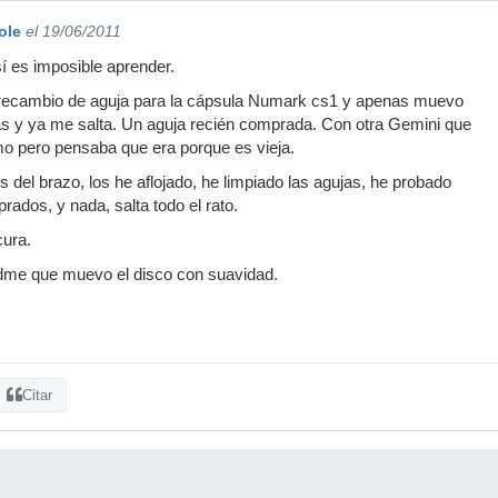
ole
el 19/06/2011
í es imposible aprender.
recambio de aguja para la cápsula Numark cs1 y apenas muevo
rás y ya me salta. Un aguja recién comprada. Con otra Gemini que
o pero pensaba que era porque es vieja.
os del brazo, los he aflojado, he limpiado las agujas, he probado
rados, y nada, salta todo el rato.
cura.
dme que muevo el disco con suavidad.
Citar