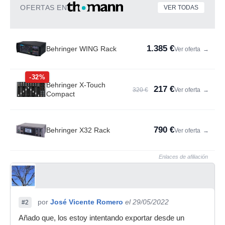
OFERTAS EN
VER TODAS
1.385 €
Behringer WING Rack
Ver oferta
→
-32%
Behringer X-Touch
217 €
320 €
Ver oferta
→
Compact
790 €
Behringer X32 Rack
Ver oferta
→
Enlaces de afiliación
por
José Vicente Romero
el 29/05/2022
#2
Añado que, los estoy intentando exportar desde un